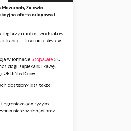
a Mazurach, Zalewie
kcyjna oferta sklepowa i
a żeglarzy i motorowodniaków.
ci transportowania paliwa w
cja w formacie
Stop.Cafe
2.0
hot dogi, zapiekanki, kawę,
ji ORLEN w Rynie.
ach dostępny jest także
i ograniczające ryzyko
ywania nieszczelności oraz