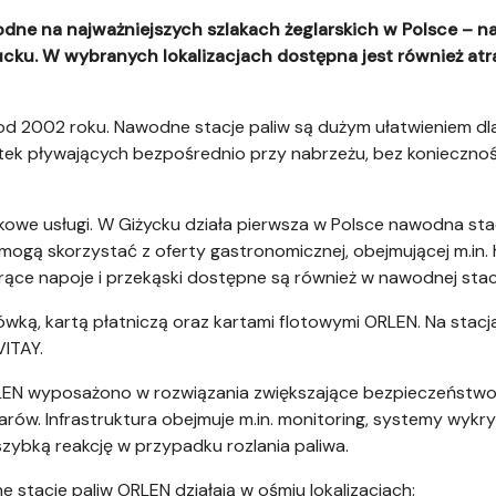
ne na najważniejszych szlakach żeglarskich w Polsce – n
ucku. W wybranych lokalizacjach dostępna jest również atra
d 2002 roku. Nawodne stacje paliw są dużym ułatwieniem dl
tek pływających bezpośrednio przy nabrzeżu, bez koniecznoś
owe usługi. W Giżycku działa pierwsza w Polsce nawodna sta
 mogą skorzystać z oferty gastronomicznej, obejmującej m.in. 
orące napoje i przekąski dostępne są również w nawodnej stac
wką, kartą płatniczą oraz kartami flotowymi ORLEN. Na stacj
VITAY.
EN wyposażono w rozwiązania zwiększające bezpieczeństwo 
arów. Infrastruktura obejmuje m.in. monitoring, systemy wykr
zybką reakcję w przypadku rozlania paliwa.
stacje paliw ORLEN działają w ośmiu lokalizacjach: