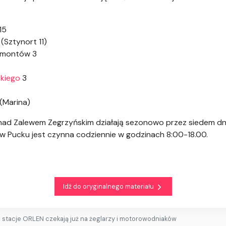
15
(Sztynort 11)
jsmontów 3
skiego
3
 (Marina)
 nad Zalewem Zegrzyńskim działają sezonowo przez siedem dn
w Pucku jest czynna codziennie w godzinach 8:00-18.00.
Idź do oryginalnego materiału
stacje ORLEN czekają już na żeglarzy i motorowodniaków