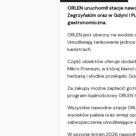
ORLEN uruchomił stacje nawod
Zegrzyńskim oraz w Gdyni i P
gastronomiczna.
ORLEN jest obecny na wodzie o
Umożliwiają tankowanie jednos
kanistrach.
Część obiektów oferuje dodatk
Mikro Premium, w której klienci
herbatę i słodkie przekąski. G
Za zakupy można zapłacić gotó
program lojalnościowy ORLEN 
Wszystkie nawodne stacje ORL
wycieków paliwa oraz emisji op
zabezpieczenia umożliwiające s
W sezonie letnim 2026 nawodne 