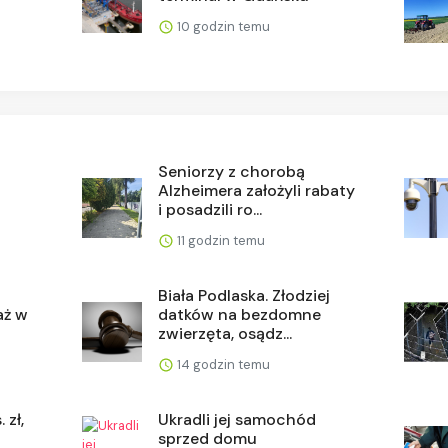
10 godzin temu
Seniorzy z chorobą
Alzheimera założyli rabaty
i posadzili ro...
11 godzin temu
Biała Podlaska. Złodziej
aż w
datków na bezdomne
zwierzęta, osądz...
14 godzin temu
 zł,
Ukradli jej samochód
sprzed domu