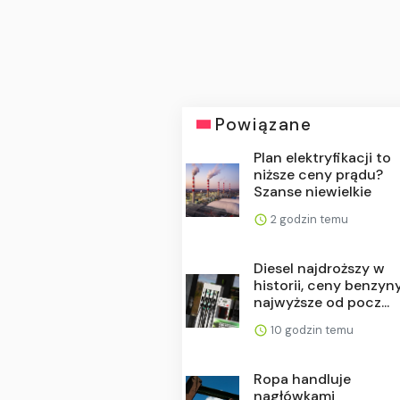
Powiązane
Plan elektryfikacji to
niższe ceny prądu?
Szanse niewielkie
2 godzin temu
Diesel najdroższy w
historii, ceny benzyn
najwyższe od pocz...
10 godzin temu
Ropa handluje
nagłówkami