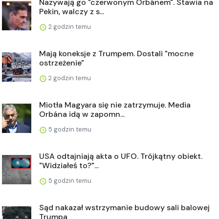
Nazywają go "czerwonym Orbánem". Stawia na
Pekin, walczy z s...
2 godzin temu
Mają koneksje z Trumpem. Dostali "mocne
ostrzeżenie"
2 godzin temu
Miotła Magyara się nie zatrzymuje. Media
Orbána idą w zapomn...
5 godzin temu
USA odtajniają akta o UFO. Trójkątny obiekt.
"Widziałeś to?"...
5 godzin temu
Sąd nakazał wstrzymanie budowy sali balowej
Trumpa