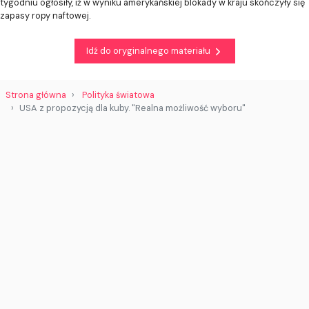
tygodniu ogłosiły, iż w wyniku amerykańskiej blokady w kraju skończyły się
zapasy ropy naftowej.
Idź do oryginalnego materiału
Strona główna
Polityka światowa
USA z propozycją dla kuby. "Realna możliwość wyboru"