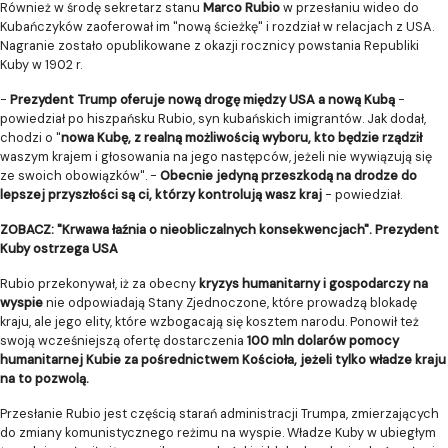
Również w środę sekretarz stanu
Marco Rubio
w przesłaniu wideo do
Kubańczyków zaoferował im "nową ścieżkę" i rozdział w relacjach z USA.
Nagranie zostało opublikowane z okazji rocznicy powstania Republiki
Kuby w 1902 r.
-
Prezydent Trump oferuje nową drogę między USA a nową Kubą
-
powiedział po hiszpańsku Rubio, syn kubańskich imigrantów. Jak dodał,
chodzi o "
nowa Kubę, z realną możliwością wyboru, kto będzie rządził
waszym krajem i głosowania na jego następców, jeżeli nie wywiązują się
ze swoich obowiązków". -
Obecnie jedyną przeszkodą na drodze do
lepszej przyszłości są ci, którzy kontrolują wasz kraj
- powiedział.
ZOBACZ: "Krwawa łaźnia o nieobliczalnych konsekwencjach". Prezydent
Kuby ostrzega USA
Rubio przekonywał, iż za obecny
kryzys humanitarny i gospodarczy na
wyspie
nie odpowiadają Stany Zjednoczone, które prowadzą blokadę
kraju, ale jego elity, które wzbogacają się kosztem narodu. Ponowił też
swoją wcześniejszą ofertę dostarczenia
100 mln dolarów pomocy
humanitarnej Kubie za pośrednictwem Kościoła, jeżeli tylko władze kraju
na to pozwolą.
Przesłanie Rubio jest częścią starań administracji Trumpa, zmierzających
do zmiany komunistycznego reżimu na wyspie. Władze Kuby w ubiegłym