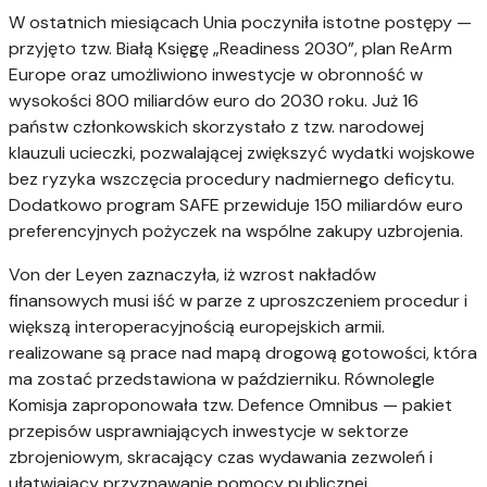
W ostatnich miesiącach Unia poczyniła istotne postępy —
przyjęto tzw. Białą Księgę „Readiness 2030”, plan ReArm
Europe oraz umożliwiono inwestycje w obronność w
wysokości 800 miliardów euro do 2030 roku. Już 16
państw członkowskich skorzystało z tzw. narodowej
klauzuli ucieczki, pozwalającej zwiększyć wydatki wojskowe
bez ryzyka wszczęcia procedury nadmiernego deficytu.
Dodatkowo program SAFE przewiduje 150 miliardów euro
preferencyjnych pożyczek na wspólne zakupy uzbrojenia.
Von der Leyen zaznaczyła, iż wzrost nakładów
finansowych musi iść w parze z uproszczeniem procedur i
większą interoperacyjnością europejskich armii.
realizowane są prace nad mapą drogową gotowości, która
ma zostać przedstawiona w październiku. Równolegle
Komisja zaproponowała tzw. Defence Omnibus — pakiet
przepisów usprawniających inwestycje w sektorze
zbrojeniowym, skracający czas wydawania zezwoleń i
ułatwiający przyznawanie pomocy publicznej.