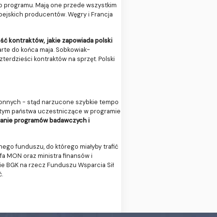
o programu. Mają one przede wszystkim
ejskich producentów. Węgry i Francja
ść kontraktów, jakie zapowiada polski
rte do końca maja. Sobkowiak-
erdzieści kontraktów na sprzęt. Polski
ronnych - stąd narzucone szybkie tempo
z tym państwa uczestniczące w programie
wanie programów badawczych i
ego funduszu, do którego miałyby trafić
efa MON oraz ministra finansów i
ie BGK na rzecz Funduszu Wsparcia Sił
.