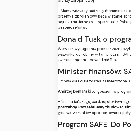
branży zbrojeniowej.
- Mamy wszyscy nadzieję, iż ominie nas ot
przemysł zbrojeniowy będą w stanie spro
sojuszu militarnego i sojusznikiem Polski
bezpieczeństwo.
Donald Tusk o progr
W swoim wystąpieniu premier zaznaczył, iż
wszystko, co robimy, w tym program SAFE, 
kwestie rządem - powiedział Tusk.
Minister finansów: S
Umowa dla Polski została zatwierdzona j
Andrzej Domański
był gościem w progra
- Nie ma tańszego, bardziej efektywnego 
potrzebny. Potrzebujemy zbudować siln
głos ws. warunków oprocentowania pożyczk
Program SAFE. Do Po