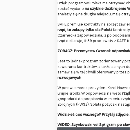
Dzięki programowi Polska ma otrzymać c
zostać wydane
na szybkie dozbrojenie 
znalazły się na drugim miejscu, mają otrz
SAFE premiuje kontrakty na sprzęt zawie
rząd, to zakupy tylko dla Polski
. Kontrak
Czarnecka zapowiedziała, iż po podpisan
rząd deklaruje, iż 89 proc. kwoty z SAFE t
ZOBACZ: Przemysław Czarnek odpowiada 
Jest to jednak program zorientowany pr
zawierania kontraktów, a także samych d
zamawiają w tej chwili oferowany przez
rozwojowych
.
W połowie marca prezydent Karol Nawrock
unijne środki. W odpowiedzi na weto
rząd
gospodarki do podpisania w imieniu rzą
Zbrojnych (FWSZ). Spłata pożyczki nastą
Widziałeś coś ważnego? Przyślij zdjęcie, 
WIDEO: Szynkowski vel Sęk grzmi po sło