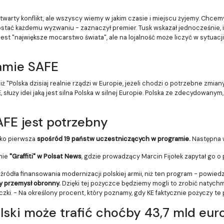
warty konflikt, ale wszyscy wiemy w jakim czasie i miejscu żyjemy. Chcemy
stać każdemu wyzwaniu - zaznaczył premier. Tusk wskazał jednocześnie, iż
 jest "największe mocarstwo świata", ale na lojalność może liczyć w sytuacj
amie SAFE
 "Polska dzisiaj realnie rządzi w Europie, jeżeli chodzi o potrzebne zmian
służy idei jaką jest silna Polska w silnej Europie. Polska ze zdecydowanym
AFE jest potrzebny
ako pierwsza
spośród 19 państw uczestniczących w programie.
Następna w 
mie
"Graffiti" w Polsat News
, gdzie prowadzący Marcin Fijołek zapytał go o
źródła finansowania modernizacji polskiej armii, niż ten program - powiedz
y przemysł obronny.
Dzięki tej pożyczce będziemy mogli to zrobić natychmia
i. - Na określony procent, który poznamy, gdy KE faktycznie pożyczy te p
lski może trafić choćby 43,7 mld eur