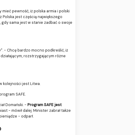
 mieć pewność, iż polska armia i polski
 Polska jest częścią największego
i, gdy sama jest w stanie zadbać o swoje
y". - Chcę bardzo mocno podkreślić, iż
, działającym, rozstrzygającym różne
kolejności jest Litwa.
 program SAFE.
iał Domański. -
Program SAFE jest
st - mówił dalej. Minister zabrał także
ieniądze - odparł.
o