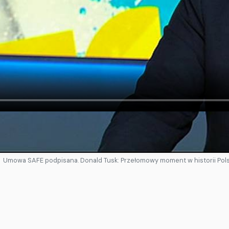
Idź do oryginalnego materiału
Umowa SAFE podpisana. Donald Tusk: Przełomowy moment w historii Pols