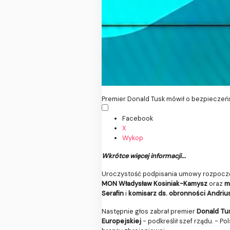
Premier Donald Tusk mówił o bezpieczeńs
Facebook
X
Wykop
Wkrótce więcej informacji...
Uroczystość podpisania umowy rozpoczęła 
MON Władysław Kosiniak-Kamysz
oraz
m
Serafin
i
komisarz ds. obronności Andrius
Następnie głos zabrał premier
Donald Tu
Europejskiej
- podkreślił szef rządu. - P