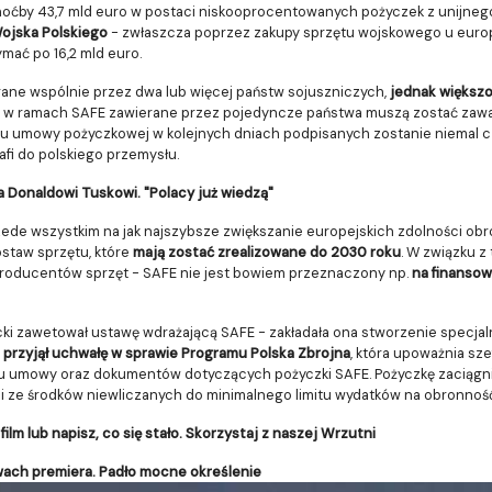
hoćby 43,7 mld euro w postaci niskooprocentowanych pożyczek z unijneg
Wojska Polskiego
- zwłaszcza poprzez zakupy sprzętu wojskowego u europ
ymać po 16,2 mld euro.
rane wspólnie przez dwa lub więcej państw sojuszniczych,
jednak większo
ty w ramach SAFE zawierane przez pojedyncze państwa muszą zostać zawa
iu umowy pożyczkowej w kolejnych dniach podpisanych zostanie niemal czt
rafi do polskiego przemysłu.
Donaldowi Tuskowi. "Polacy już wiedzą"
zede wszystkim na jak najszybsze zwiększanie europejskich zdolności ob
ostaw sprzętu, które
mają zostać zrealizowane do 2030 roku
. W związku 
 producentów sprzęt - SAFE nie jest bowiem przeznaczony np.
na finanso
i zawetował ustawę wdrażającą SAFE - zakładała ona stworzenie specjaln
 przyjął uchwałę w sprawie Programu Polska Zbrojna
, która upoważnia sz
du umowy oraz dokumentów dotyczących pożyczki SAFE. Pożyczkę zaciągn
pi ze środków niewliczanych do minimalnego limitu wydatków na obronność
film lub napisz, co się stało. Skorzystaj z naszej Wrzutni
wach premiera. Padło mocne określenie