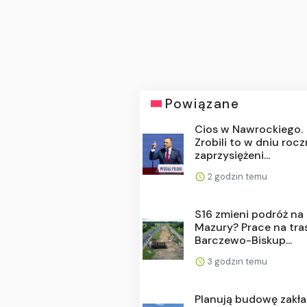
Powiązane
Cios w Nawrockiego.
Zrobili to w dniu roc
zaprzysiężeni...
2 godzin temu
S16 zmieni podróż na
Mazury? Prace na tra
Barczewo-Biskup...
3 godzin temu
Planują budowę zakła