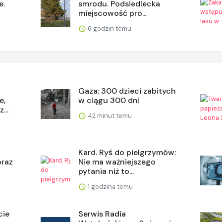
e.
smrodu. Podsiedlecka
miejscowość pro...
6 godzin temu
Gaza: 300 dzieci zabitych
e,
w ciągu 300 dni
...
42 minut temu
Kard. Ryś do pielgrzymów:
oraz
Nie ma ważniejszego
pytania niż to...
1 godzina temu
cie
Serwis Radia