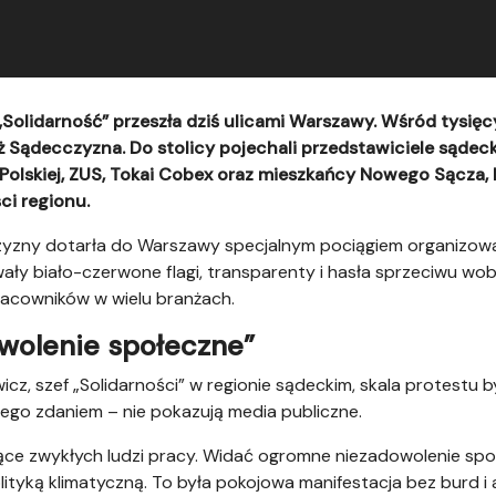
olidarność” przeszła dziś ulicami Warszawy. Wśród tysię
Sądecczyzna. Do stolicy pojechali przedstawiciele sądeck
Polskiej, ZUS, Tokai Cobex oraz mieszkańcy Nowego Sącza, K
ci regionu.
zyzny dotarła do Warszawy specjalnym pociągiem organizow
wały biało-czerwone flagi, transparenty i hasła sprzeciwu w
racowników w wielu branżach.
wolenie społeczne”
icz, szef „Solidarności” w regionie sądeckim, skala protestu 
jego zdaniem – nie pokazują media publiczne.
ce zwykłych ludzi pracy. Widać ogromne niezadowolenie spo
lityką klimatyczną. To była pokojowa manifestacja bez burd i 