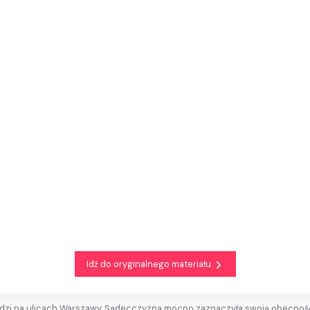
Idź do oryginalnego materiału
udzi na ulicach Warszawy. Sądecczyzna mocno zaznaczyła swoją obecność