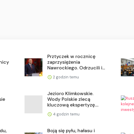
Prztyczek w rocznicę
znicy
zaprzysiężenia
Nawrockiego. Odrzucili i...
2 godzin temu
Jezioro Klimkowskie.
sie
Wody Polskie zlecą
kluczową ekspertyzę....
4 godzin temu
du,
Boją się pyłu, hałasu i