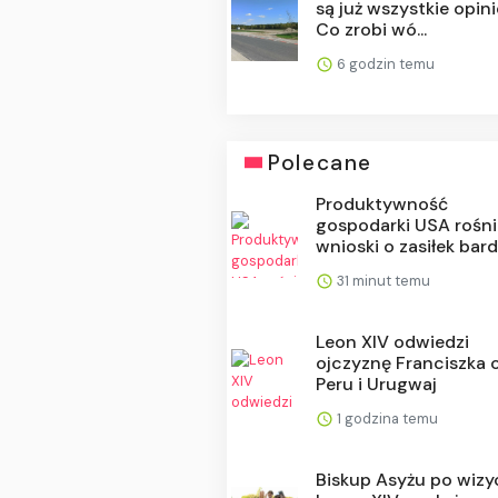
są już wszystkie opini
Co zrobi wó...
6 godzin temu
Polecane
Produktywność
gospodarki USA rośni
wnioski o zasiłek bardz
31 minut temu
Leon XIV odwiedzi
ojczyznę Franciszka 
Peru i Urugwaj
1 godzina temu
Biskup Asyżu po wizy