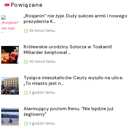
Powiązane
„Rosjanin” nie żyje. Duży sukces armii i nowego
prezydenta K...
36 minut temu
Królewskie urodziny Solorza w Toskanii!
Miliarder świętował ...
42 minut temu
Tysiące mieszkańców Ceuty wyszło na ulice.
„To miasto jest n...
2 godzin temu
Alarmujący poziom Renu. "Nie będzie już
żeglowny"
3 godzin temu