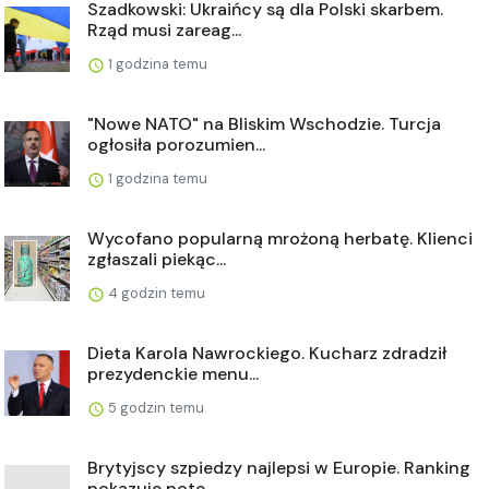
Szadkowski: Ukraińcy są dla Polski skarbem.
Rząd musi zareag...
1 godzina temu
"Nowe NATO" na Bliskim Wschodzie. Turcja
ogłosiła porozumien...
1 godzina temu
Wycofano popularną mrożoną herbatę. Klienci
zgłaszali piekąc...
4 godzin temu
Dieta Karola Nawrockiego. Kucharz zdradził
prezydenckie menu...
5 godzin temu
Brytyjscy szpiedzy najlepsi w Europie. Ranking
pokazuje pote...