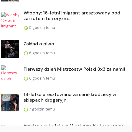
Włochy: 16-letni imigrant aresztowany pod
zarzutem terroryzm...
5 godzin temu
Zakład o piwo
6 godzin temu
Pierwszy dzień Mistrzostw Polski 3x3 za nami!
6 godzin temu
19-latka aresztowana za serię kradzieży w
sklepach drogeryjn...
7 godzin temu
Ewakuacja hotelu w Olsztynie. Podczas prac
ziemnych uszkodzo...