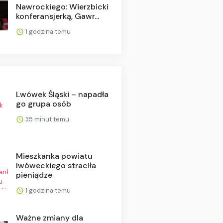
Nawrockiego: Wierzbicki
konferansjerką, Gawr...
1 godzina temu
Lwówek Śląski – napadła
go grupa osób
35 minut temu
Mieszkanka powiatu
lwóweckiego straciła
pieniądze
1 godzina temu
Ważne zmiany dla