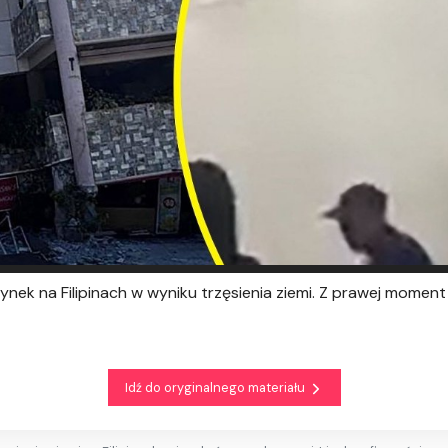
dynek na Filipinach w wyniku trzęsienia ziemi. Z prawej momen
Idź do oryginalnego materiału