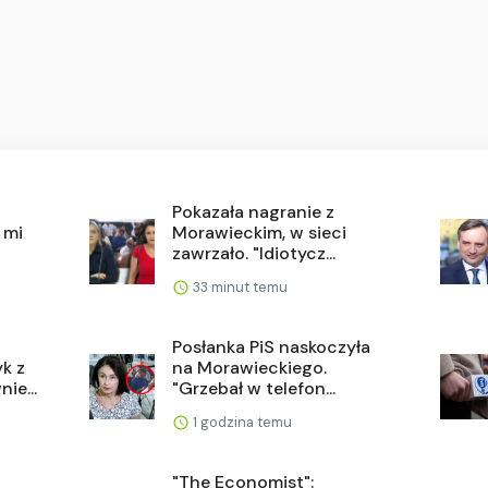
Pokazała nagranie z
 mi
Morawieckim, w sieci
zawrzało. "Idiotycz...
33 minut temu
Posłanka PiS naskoczyła
k z
na Morawieckiego.
ie...
"Grzebał w telefon...
1 godzina temu
"The Economist":