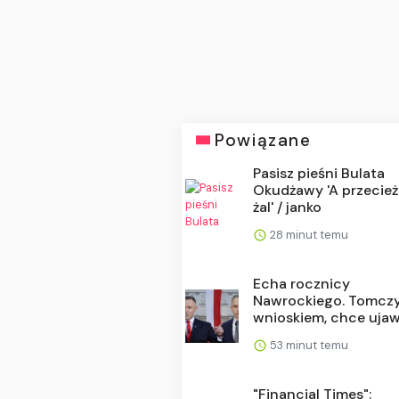
Powiązane
Pasisz pieśni Bulata
Okudżawy 'A przecież
żal' / janko
28 minut temu
Echa rocznicy
Nawrockiego. Tomczy
wnioskiem, chce ujawn
53 minut temu
"Financial Times":