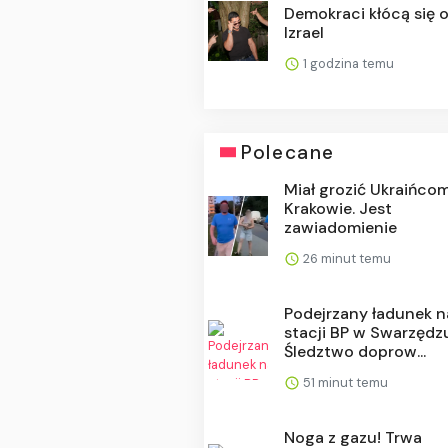
Demokraci kłócą się 
Izrael
1 godzina temu
Polecane
Miał grozić Ukraińco
Krakowie. Jest
zawiadomienie
26 minut temu
Podejrzany ładunek n
stacji BP w Swarzędz
Śledztwo doprow...
51 minut temu
Noga z gazu! Trwa