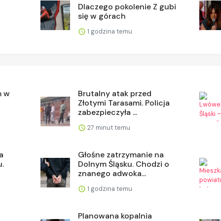
o
Dlaczego pokolenie Z gubi
się w górach
1 godzina temu
m w
Brutalny atak przed
Złotymi Tarasami. Policja
zabezpieczyła ...
27 minut temu
a
Głośne zatrzymanie na
u.
Dolnym Śląsku. Chodzi o
znanego adwoka...
1 godzina temu
Planowana kopalnia