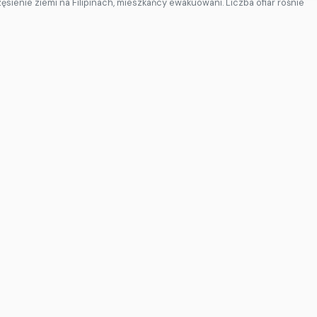
zęsienie ziemi na Filipinach, mieszkańcy ewakuowani. Liczba ofiar rośnie