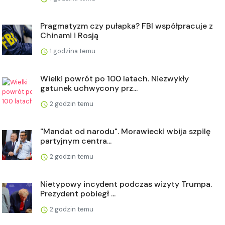
Pragmatyzm czy pułapka? FBI współpracuje z
Chinami i Rosją
1 godzina temu
Wielki powrót po 100 latach. Niezwykły
gatunek uchwycony prz...
2 godzin temu
"Mandat od narodu". Morawiecki wbija szpilę
partyjnym centra...
2 godzin temu
Nietypowy incydent podczas wizyty Trumpa.
Prezydent pobiegł ...
2 godzin temu