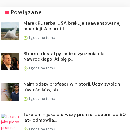
Powiązane
Marek Kutarba: USA brakuje zaawansowanej
amunicji. Ale probl...
1 godzina temu
Sikorski dostał pytanie o życzenia dla
Nawrockiego. Aż się p...
1 godzina temu
Najmłodszy profesor w historii. Uczy swoich
rówieśników, stu...
1 godzina temu
Takaichi – jako pierwszy premier Japonii od 60
lat- odmówiła...
1 godzina temu