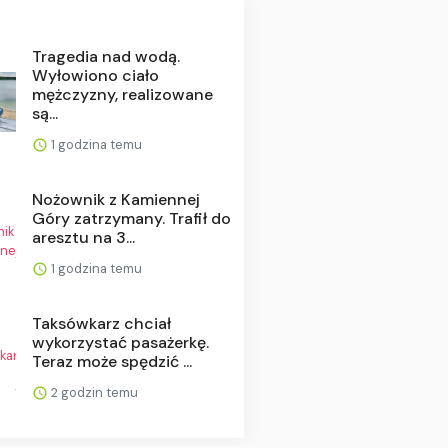
Tragedia nad wodą.
Wyłowiono ciało
mężczyzny, realizowane
są...
1 godzina temu
Nożownik z Kamiennej
Góry zatrzymany. Trafił do
aresztu na 3...
1 godzina temu
Taksówkarz chciał
wykorzystać pasażerkę.
Teraz może spędzić ...
2 godzin temu