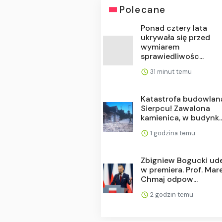
Polecane
Ponad cztery lata
ukrywała się przed
wymiarem
sprawiedliwośc...
31 minut temu
Katastrofa budowlan
Sierpcu! Zawalona
kamienica, w budynk..
1 godzina temu
Zbigniew Bogucki ude
w premiera. Prof. Mar
Chmaj odpow...
2 godzin temu