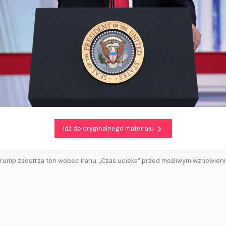
Idź do oryginalnego materiału
Trump zaostrza ton wobec Iranu. „Czas ucieka” przed możliwym wznowieni