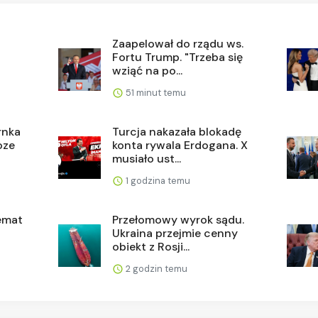
j
Zaapelował do rządu ws.
Fortu Trump. "Trzeba się
wziąć na po...
51 minut temu
rnka
Turcja nakazała blokadę
oze
konta rywala Erdogana. X
musiało ust...
1 godzina temu
emat
Przełomowy wyrok sądu.
Ukraina przejmie cenny
obiekt z Rosji...
2 godzin temu