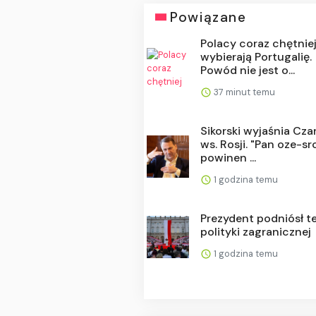
Powiązane
Polacy coraz chętnie
wybierają Portugalię.
Powód nie jest o...
37 minut temu
Sikorski wyjaśnia Cza
ws. Rosji. "Pan oze-sr
powinen ...
1 godzina temu
Prezydent podniósł t
polityki zagranicznej
1 godzina temu