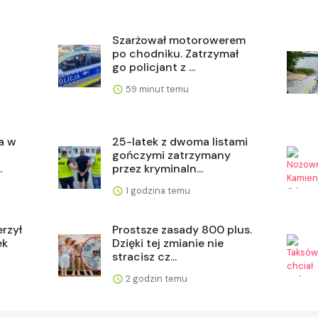
Szarżował motorowerem
po chodniku. Zatrzymał
go policjant z ...
59 minut temu
a w
25-latek z dwoma listami
gończymi zatrzymany
.
przez kryminaln...
1 godzina temu
rzył
Prostsze zasady 800 plus.
ek
Dzięki tej zmianie nie
stracisz cz...
2 godzin temu