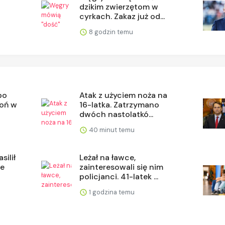
dzikim zwierzętom w
cyrkach. Zakaz już od...
8 godzin temu
po
Atak z użyciem noża na
roń w
16-latka. Zatrzymano
dwóch nastolatkó...
40 minut temu
silił
Leżał na ławce,
ie
zainteresowali się nim
policjanci. 41-latek ...
1 godzina temu