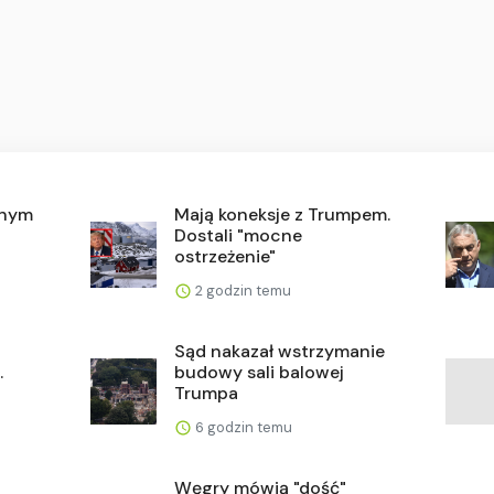
onym
Mają koneksje z Trumpem.
Dostali "mocne
ostrzeżenie"
2 godzin temu
Sąd nakazał wstrzymanie
.
budowy sali balowej
Trumpa
6 godzin temu
Węgry mówią "dość"