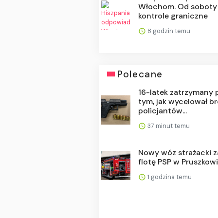
Włochom. Od soboty
kontrole graniczne
8 godzin temu
Polecane
16-latek zatrzymany 
tym, jak wycelował b
policjantów...
37 minut temu
Nowy wóz strażacki za
flotę PSP w Pruszkow
1 godzina temu