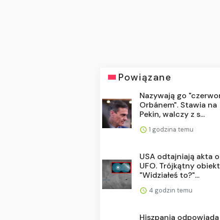
Powiązane
Nazywają go "czerw
Orbánem". Stawia na
Pekin, walczy z s...
1 godzina temu
USA odtajniają akta o
UFO. Trójkątny obiekt
"Widziałeś to?"...
4 godzin temu
Hiszpania odpowiada