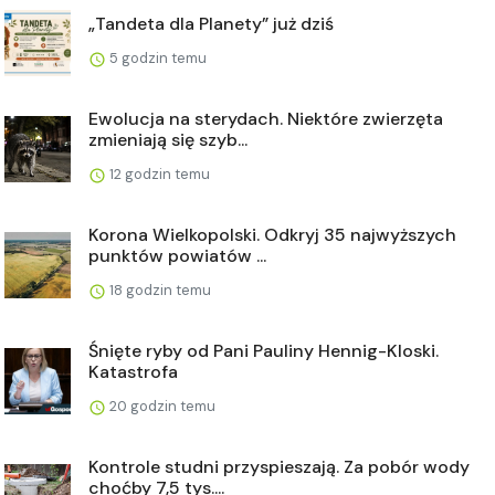
„Tandeta dla Planety” już dziś
5 godzin temu
Ewolucja na sterydach. Niektóre zwierzęta
zmieniają się szyb...
12 godzin temu
Korona Wielkopolski. Odkryj 35 najwyższych
punktów powiatów ...
18 godzin temu
Śnięte ryby od Pani Pauliny Hennig-Kloski.
Katastrofa
20 godzin temu
Kontrole studni przyspieszają. Za pobór wody
choćby 7,5 tys....