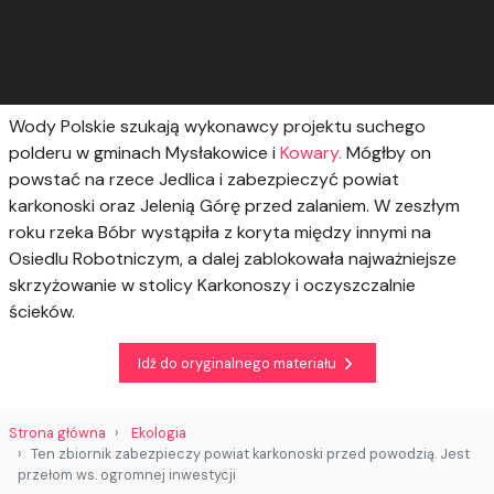
Wody Polskie szukają wykonawcy projektu suchego
polderu w gminach Mysłakowice i
Kowary.
Mógłby on
powstać na rzece Jedlica i zabezpieczyć powiat
karkonoski oraz Jelenią Górę przed zalaniem. W zeszłym
roku rzeka Bóbr wystąpiła z koryta między innymi na
Osiedlu Robotniczym, a dalej zablokowała najważniejsze
skrzyżowanie w stolicy Karkonoszy i oczyszczalnie
ścieków.
Idź do oryginalnego materiału
Strona główna
Ekologia
Ten zbiornik zabezpieczy powiat karkonoski przed powodzią. Jest
przełom ws. ogromnej inwestycji