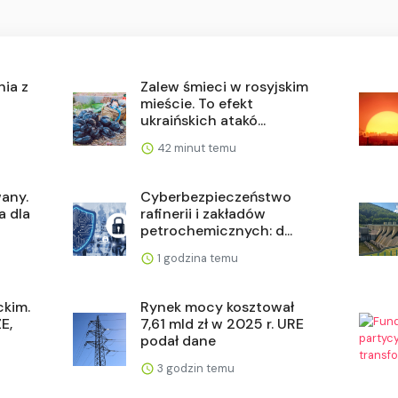
nia z
Zalew śmieci w rosyjskim
mieście. To efekt
ukraińskich atakó...
42 minut temu
any.
Cyberbezpieczeństwo
a dla
rafinerii i zakładów
petrochemicznych: d...
1 godzina temu
ckim.
Rynek mocy kosztował
E,
7,61 mld zł w 2025 r. URE
podał dane
3 godzin temu