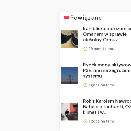
Powiązane
Iran blisko porozumie
Omanem w sprawie
cieśniny Ormuz. ...
29 minut temu
Rynek mocy aktywow
PSE: nie ma zagrożeni
systemu
1 godzina temu
Rok z Karolem Nawro
Batalie o rachunki, OZ
klimat i w...
1 godzina temu