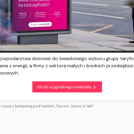
gospodarstwa domowe do świadomego wyboru grupy taryfo
a z energii, a firmy z sektora małych i średnich przedsiębi
esowych.
Idź do oryginalnego materiału
 rusza z kampanią pod hasłem „Tauron. Jasne, iż tak!”