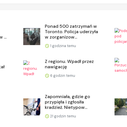
Ponad 500 zatrzymań w
Toronto. Policja uderzyła
 ...
w zorganizow...
1 godzina temu
Z regionu. Wpadł przez
tał
nawigację
6 godzin temu
Zapomniała, gdzie go
przypięła i zgłosiła
kradzież. Nietypow...
21 godzin temu