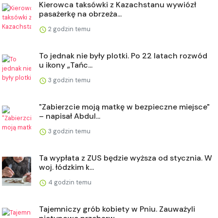
Kierowca taksówki z Kazachstanu wywiózł
pasażerkę na obrzeża...
2 godzin temu
To jednak nie były plotki. Po 22 latach rozwód
u ikony „Tańc...
3 godzin temu
"Zabierzcie moją matkę w bezpieczne miejsce"
– napisał Abdul...
3 godzin temu
Ta wypłata z ZUS będzie wyższa od stycznia. W
woj. łódzkim k...
4 godzin temu
Tajemniczy grób kobiety w Pniu. Zauważyli