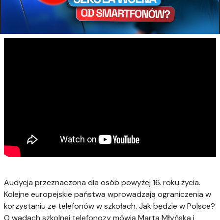
Audycja przeznaczona dla osób powyżej 16. roku życia.
Kolejne europejskie państwa wprowadzają ograniczenia w
korzystaniu ze telefonów w szkołach. Jak będzie w Polsce?
O wadach szkolnej telefonozy mówią Marta Młyńska i