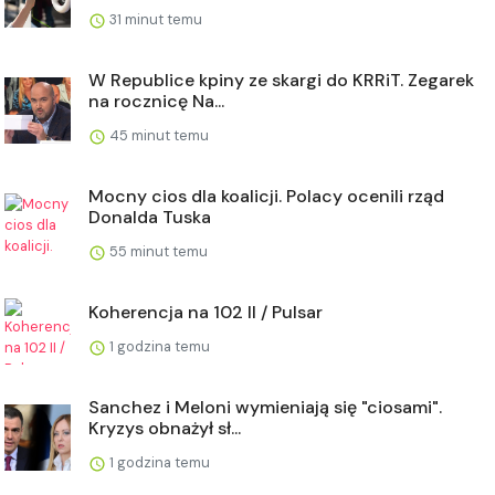
31 minut temu
W Republice kpiny ze skargi do KRRiT. Zegarek
na rocznicę Na...
45 minut temu
Mocny cios dla koalicji. Polacy ocenili rząd
Donalda Tuska
55 minut temu
Koherencja na 102 II / Pulsar
1 godzina temu
Sanchez i Meloni wymieniają się "ciosami".
Kryzys obnażył sł...
1 godzina temu