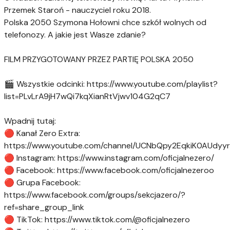
Przemek Staroń - nauczyciel roku 2018.
Polska 2050 Szymona Hołowni chce szkół wolnych od
telefonozy. A jakie jest Wasze zdanie?
FILM PRZYGOTOWANY PRZEZ PARTIĘ POLSKA 2050
🎬 Wszystkie odcinki: https://www.youtube.com/playlist?
list=PLvLrA9jH7wQi7kqXianRtVjwv104G2qC7
Wpadnij tutaj:
🔴 Kanał Zero Extra:
https://www.youtube.com/channel/UCNbQpy2EqkiK0AUdyy
🔴 Instagram: https://www.instagram.com/oficjalnezero/
🔴 Facebook: https://www.facebook.com/oficjalnezeroo
🔴 Grupa Facebook:
https://www.facebook.com/groups/sekcjazero/?
ref=share_group_link
🔴 TikTok: https://www.tiktok.com/@oficjalnezero