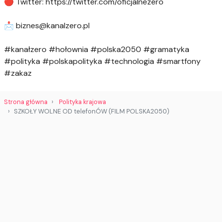
🔴 Twitter: https://twitter.com/oficjalnezero
📩
biznes@kanalzero.pl
#kanałzero #hołownia #polska2050 #gramatyka
#polityka #polskapolityka #technologia #smartfony
#zakaz
Strona główna
Polityka krajowa
SZKOŁY WOLNE OD telefonÓW (FILM POLSKA2050)