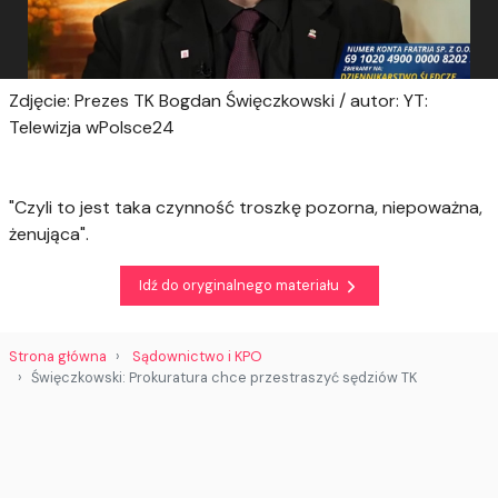
Zdjęcie: Prezes TK Bogdan Święczkowski / autor: YT:
Telewizja wPolsce24
"Czyli to jest taka czynność troszkę pozorna, niepoważna,
żenująca".
Idź do oryginalnego materiału
Strona główna
Sądownictwo i KPO
Święczkowski: Prokuratura chce przestraszyć sędziów TK