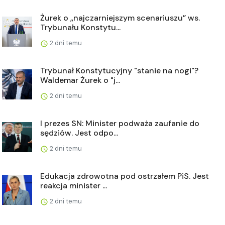
Żurek o „najczarniejszym scenariuszu” ws.
Trybunału Konstytu...
2 dni temu
Trybunał Konstytucyjny "stanie na nogi"?
Waldemar Żurek o "j...
2 dni temu
I prezes SN: Minister podważa zaufanie do
sędziów. Jest odpo...
2 dni temu
Edukacja zdrowotna pod ostrzałem PiS. Jest
reakcja minister ...
2 dni temu