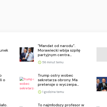
"Mandat od narodu".
tunek
Morawiecki wbija szpilę
partyjnym centra...
56 minut temu
o
Trump ostry wobec
i o
sekretarza obrony. Ma
pretensje o wyczerpa...
1 godzina temu
iało.
To najmłodszy profesor w