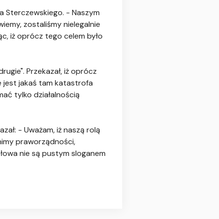
iszka Sterczewskiego. - Naszym
iemy, zostaliśmy nielegalnie
c, iż oprócz tego celem było
drugie". Przekazał, iż oprócz
nie jest jakaś tam katastrofa
ać tylko działalnością
zał: - Uważam, iż naszą rolą
onimy praworządności,
e słowa nie są pustym sloganem