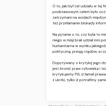
O to, jaki był cel udziału w tej
podstawowym celem było oczywiś
zatrzymani na wodach międzyna
też przełamanie blokady inform
Na pytanie o to, czy była to mis
niego w misji brali udział inni p
humanitarna w wyniku jakiegoś 
polityczną, presją rządów, a rz
Dopytywany o krytykę jego dzia
jest bronić praw człowieka i t
krytykujemy PiS, iż łamał praw
z ulotki, tylko iż potrafimy zami