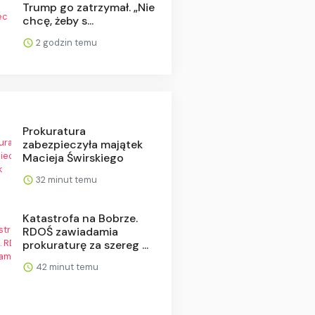
Trump go zatrzymał. „Nie
chcę, żeby s...
2 godzin temu
Prokuratura
zabezpieczyła majątek
Macieja Świrskiego
32 minut temu
Katastrofa na Bobrze.
RDOŚ zawiadamia
prokuraturę za szereg ...
42 minut temu