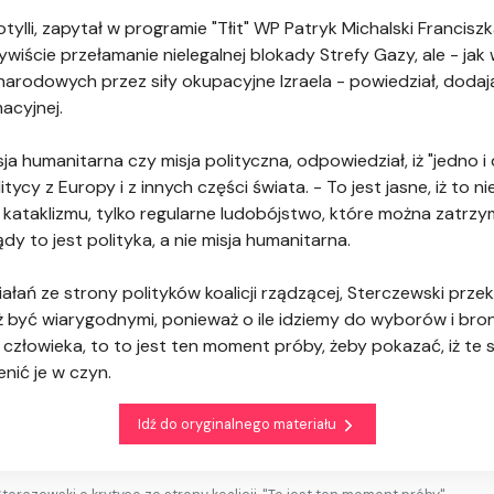
 flotylli, zapytał w programie "Tłit" WP Patryk Michalski Franc
cie przełamanie nielegalnej blokady Strefy Gazy, ale - jak w
rodowych przez siły okupacyjne Izraela - powiedział, dodają
acyjnej.
ja humanitarna czy misja polityczna, odpowiedział, iż "jedno i 
olitycy z Europy i z innych części świata. - To jest jasne, iż to 
kataklizmu, tylko regularne ludobójstwo, które można zatrzym
ądy to jest polityka, a nie misja humanitarna.
łań ze strony polityków koalicji rządzącej, Sterczewski przeka
eż być wiarygodnymi, ponieważ o ile idziemy do wyborów i br
a człowieka, to to jest ten moment próby, żeby pokazać, iż t
enić je w czyn.
Idź do oryginalnego materiału