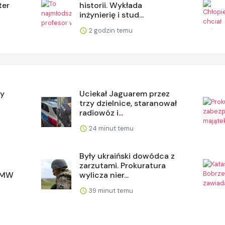
ter
historii. Wykłada
inżynierię i stud...
2 godzin temu
zy
Uciekał Jaguarem przez
trzy dzielnice, staranował
radiowóz i...
24 minut temu
Były ukraiński dowódca z
zarzutami. Prokuratura
 BMW
wylicza nier...
39 minut temu