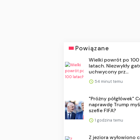
Powiązane
Wielki powrót po 100
latach. Niezwykły ga
uchwycony prz...
54 minut temu
"Próżny półgłówek" C
naprawdę Trump myśl
szefie FIFA?
1 godzina temu
Z jeziora wyłowiono c