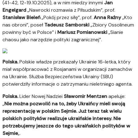
(41-42, 12-19.10.2025), a w nim miedzy innymi
Jan
Engelgard
„Nawrocki rozmawia z Piłsudskim”, prof.
Stanisław Bieleń
„Pokój przez siłę”, prof.
Anna Raźny
„Kto
nas obroni”, poseł
Tadeusz Samborski
„Zbiory Ossolineum
powinny być w Polsce” i
Mariusz Pomianowski
„Sianie
chaosu jako narzędzie polityki zagranicznej”.
Polska.
Polskie władze przekazały Ukrainie 16-letka, który
miał współpracować z Rosjanami w organizacji zamachów
na Ukrainie. Służba Bezpieczeństwa Ukrainy (SBU)
potwierdziły informacje o zatrzymaniu nieletniego agenta.
Polska.
Lider Nowej Nadziei
Sławomir Mentzen
apeluje:
„
Nie można pozwolić na to, żeby Ukraińcy mieli swoją
reprezentację w polskim Sejmie. Już teraz tak wielu
polskich polityków realizuje ukraińskie interesy. Nie
potrzebujemy jeszcze do tego ukraińskich polityków w
Sejmie
„.