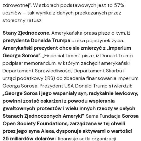
zdrowotnej”. W szkołach podstawowych jest to 57%
uczniów – tak wynika z danych przekazanych przez
stołeczny ratusz.
Stany Zjednoczone.
Amerykańska prasa pisze o tym, iż
prezydenta Donalda Trumpa
czeka pojedynek życia.
Amerykański prezydent chce sie zmierzyć z „imperium
Georga Sorosa”.
„Financial Times” pisze, iż Donald Trump
podpisał memorandum, w którym zachęcił amerykański
Departament Sprawiedliwości, Departament Skarbu i
urząd podatkowy (IRS) do zbadania finansowania imperium
Georga Sorosa. Prezydent USA Donald Trump stwierdził:
„George Soros i jego wspaniały syn, radykalnie lewicowy,
powinni zostać oskarżeni z powodu wspierania
gwałtownych protestów i wielu innych rzeczy w całych
Stanach Zjednoczonych Ameryki”
. Sama Fundacja
Sorosa
Open Society Foundations, zarządzana w tej chwili
przez jego syna Alexa, dysponuje aktywami o wartości
25 miliardów dolarów
i finansuje setki organizacji