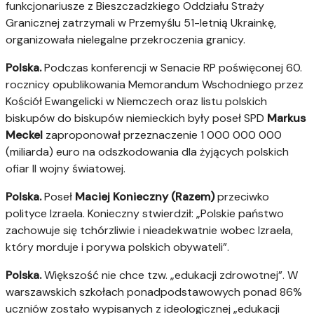
funkcjonariusze z Bieszczadzkiego Oddziału Straży
Granicznej zatrzymali w Przemyślu 51-letnią Ukrainkę,
organizowała nielegalne przekroczenia granicy.
Polska.
Podczas konferencji w Senacie RP poświęconej 60.
rocznicy opublikowania Memorandum Wschodniego przez
Kościół Ewangelicki w Niemczech oraz listu polskich
biskupów do biskupów niemieckich były poseł SPD
Markus
Meckel
zaproponował przeznaczenie 1 000 000 000
(miliarda) euro na odszkodowania dla żyjących polskich
ofiar II wojny światowej.
Polska.
Poseł
Maciej Konieczny (Razem)
przeciwko
polityce Izraela. Konieczny stwierdził: „Polskie państwo
zachowuje się tchórzliwie i nieadekwatnie wobec Izraela,
który morduje i porywa polskich obywateli”.
Polska.
Większość nie chce tzw. „edukacji zdrowotnej”. W
warszawskich szkołach ponadpodstawowych ponad 86%
uczniów zostało wypisanych z ideologicznej „edukacji