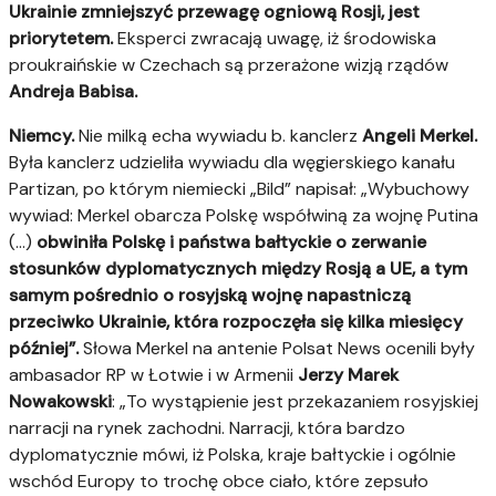
Ukrainie zmniejszyć przewagę ogniową Rosji, jest
priorytetem.
Eksperci zwracają uwagę, iż środowiska
proukraińskie w Czechach są przerażone wizją rządów
Andreja Babisa.
Niemcy.
Nie milką echa wywiadu b. kanclerz
Angeli Merkel.
Była kanclerz udzieliła wywiadu dla węgierskiego kanału
Partizan, po którym niemiecki „Bild” napisał: „Wybuchowy
wywiad: Merkel obarcza Polskę współwiną za wojnę Putina
(…)
obwiniła Polskę i państwa bałtyckie o zerwanie
stosunków dyplomatycznych między Rosją a UE, a tym
samym pośrednio o rosyjską wojnę napastniczą
przeciwko Ukrainie, która rozpoczęła się kilka miesięcy
później”.
Słowa Merkel na antenie Polsat News ocenili były
ambasador RP w Łotwie i w Armenii
Jerzy Marek
Nowakowski
: „To wystąpienie jest przekazaniem rosyjskiej
narracji na rynek zachodni. Narracji, która bardzo
dyplomatycznie mówi, iż Polska, kraje bałtyckie i ogólnie
wschód Europy to trochę obce ciało, które zepsuło