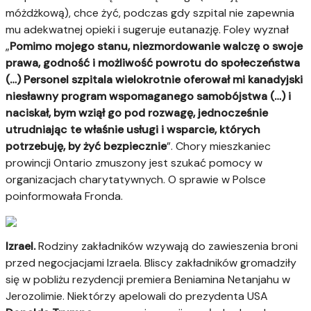
móżdżkową), chce żyć, podczas gdy szpital nie zapewnia
mu adekwatnej opieki i sugeruje eutanazję. Foley wyznał
„
Pomimo mojego stanu, niezmordowanie walczę o swoje
prawa, godność i możliwość powrotu do społeczeństwa
(…) Personel szpitala wielokrotnie oferował mi kanadyjski
niesławny program wspomaganego samobójstwa (…) i
naciskał, bym wziął go pod rozwagę, jednocześnie
utrudniając te właśnie usługi i wsparcie, których
potrzebuję, by żyć bezpiecznie
”. Chory mieszkaniec
prowincji Ontario zmuszony jest szukać pomocy w
organizacjach charytatywnych. O sprawie w Polsce
poinformowała Fronda.
Izrael.
Rodziny zakładników wzywają do zawieszenia broni
przed negocjacjami Izraela. Bliscy zakładników gromadziły
się w pobliżu rezydencji premiera Beniamina Netanjahu w
Jerozolimie. Niektórzy apelowali do prezydenta USA