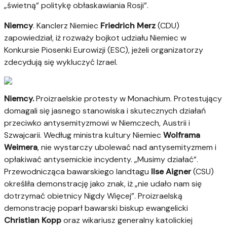
„świetną” politykę obłaskawiania Rosji”.
Niemcy
. Kanclerz Niemiec
Friedrich Merz
(CDU)
zapowiedział, iż rozważy bojkot udziału Niemiec w
Konkursie Piosenki Eurowizji (ESC), jeżeli organizatorzy
zdecydują się wykluczyć Izrael.
Niemcy.
Proizraelskie protesty w Monachium. Protestujący
domagali się jasnego stanowiska i skutecznych działań
przeciwko antysemityzmowi w Niemczech, Austrii i
Szwajcarii. Według ministra kultury Niemiec
Wolframa
Weimera
, nie wystarczy ubolewać nad antysemityzmem i
opłakiwać antysemickie incydenty. „Musimy działać”.
Przewodnicząca bawarskiego landtagu
Ilse Aigner
(CSU)
określiła demonstrację jako znak, iż „nie udało nam się
dotrzymać obietnicy Nigdy Więcej”. Proizraelską
demonstrację poparł bawarski biskup ewangelicki
Christian Kopp
oraz wikariusz generalny katolickiej