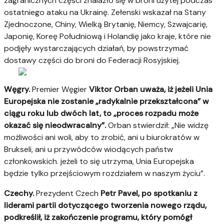
zagranicznych części znalazło się w broni użytej podczas
ostatniego ataku na Ukrainę. Zełenski wskazał na Stany
Zjednoczone, Chiny, Wielką Brytanię, Niemcy, Szwajcarię,
Japonię, Koreę Południową i Holandię jako kraje, które nie
podjęły wystarczających działań, by powstrzymać
dostawy części do broni do Federacji Rosyjskiej.
Węgry.
Premier Węgier
Viktor Orban uważa, iż jeżeli Unia
Europejska nie zostanie „radykalnie przekształcona” w
ciągu roku lub dwóch lat, to „proces rozpadu może
okazać się nieodwracalny”.
Orban stwierdził: „Nie widzę
możliwości ani woli, aby to zrobić, ani u biurokratów w
Brukseli, ani u przywódców wiodących państw
członkowskich. jeżeli to się utrzyma, Unia Europejska
będzie tylko przejściowym rozdziałem w naszym życiu”.
Czechy.
Prezydent Czech
Petr Pavel, po spotkaniu z
liderami partii dotyczącego tworzenia nowego rządu,
podkreślił, iż zakończenie programu, który pomógł