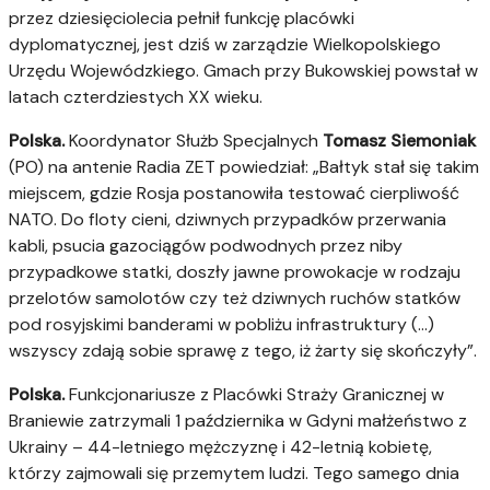
przez dziesięciolecia pełnił funkcję placówki
dyplomatycznej, jest dziś w zarządzie Wielkopolskiego
Urzędu Wojewódzkiego. Gmach przy Bukowskiej powstał w
latach czterdziestych XX wieku.
Polska.
Koordynator Służb Specjalnych
Tomasz Siemoniak
(PO) na antenie Radia ZET powiedział: „Bałtyk stał się takim
miejscem, gdzie Rosja postanowiła testować cierpliwość
NATO. Do floty cieni, dziwnych przypadków przerwania
kabli, psucia gazociągów podwodnych przez niby
przypadkowe statki, doszły jawne prowokacje w rodzaju
przelotów samolotów czy też dziwnych ruchów statków
pod rosyjskimi banderami w pobliżu infrastruktury (…)
wszyscy zdają sobie sprawę z tego, iż żarty się skończyły”.
Polska.
Funkcjonariusze z Placówki Straży Granicznej w
Braniewie zatrzymali 1 października w Gdyni małżeństwo z
Ukrainy – 44-letniego mężczyznę i 42-letnią kobietę,
którzy zajmowali się przemytem ludzi. Tego samego dnia