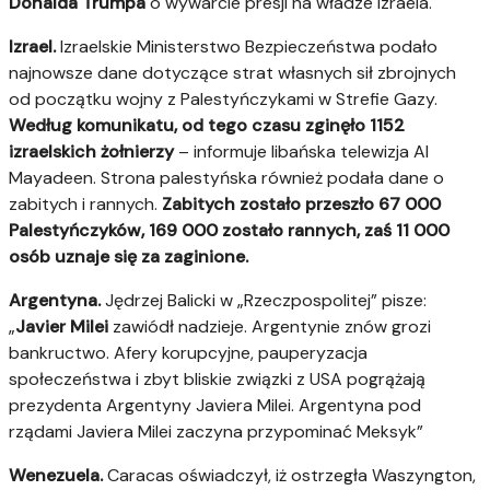
Donalda Trumpa
o wywarcie presji na władze Izraela.
Izrael.
Izraelskie Ministerstwo Bezpieczeństwa podało
najnowsze dane dotyczące strat własnych sił zbrojnych
od początku wojny z Palestyńczykami w Strefie Gazy.
Według komunikatu, od tego czasu zginęło 1152
izraelskich żołnierzy
– informuje libańska telewizja Al
Mayadeen. Strona palestyńska również podała dane o
zabitych i rannych.
Zabitych zostało przeszło 67 000
Palestyńczyków, 169 000 zostało rannych, zaś 11 000
osób uznaje się za zaginione.
Argentyna.
Jędrzej Balicki w „Rzeczpospolitej” pisze:
„
Javier Milei
zawiódł nadzieje. Argentynie znów grozi
bankructwo. Afery korupcyjne, pauperyzacja
społeczeństwa i zbyt bliskie związki z USA pogrążają
prezydenta Argentyny Javiera Milei. Argentyna pod
rządami Javiera Milei zaczyna przypominać Meksyk”
Wenezuela.
Caracas oświadczył, iż ostrzegła Waszyngton,