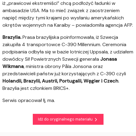
iż „prawicowi ekstremiści” chcą podłożyć ładunki w
ambasadzie USA. Ma to mieć związek z zaostrzeniem
napięć między tymi krajami po wysłaniu amerykańskich
okrętów wojennych na Karaiby – powiadomiła agencja AFP.
Brazylia.
Prasa brazylijska poinformowała, iż Szwecja
zakupiła 4 transportowce C-390 Millennium. Ceremonia
podpisania odbyła się w bazie lotniczej Uppsala, z udziałem
dowódcy Sił Powietrznych Szwecji generała
Jonasa
Wikmana
, ministra obrony Påla Jonsona oraz
przedstawicieli państw już korzystających z C-390 czyli
Holandii, Brazylii, Austrii, Portugalii, Węgier i Czech
.
Brazylia jest członkiem BRICS+.
Serwis opracował łj, ma.
Idź do oryginalnego materiału