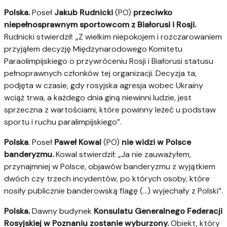
Polska.
Poseł
Jakub Rudnicki
(PO)
przeciwko
niepełnosprawnym sportowcom z Białorusi i Rosji.
Rudnicki stwierdził: „Z wielkim niepokojem i rozczarowaniem
przyjąłem decyzję Międzynarodowego Komitetu
Paraolimpijskiego o przywróceniu Rosji i Białorusi statusu
pełnoprawnych członków tej organizacji. Decyzja ta,
podjęta w czasie, gdy rosyjska agresja wobec Ukrainy
wciąż trwa, a każdego dnia giną niewinni ludzie, jest
sprzeczna z wartościami, które powinny leżeć u podstaw
sportu i ruchu paralimpijskiego”.
Polska
. Poseł
Paweł Kowal
(PO)
nie widzi w Polsce
banderyzmu.
Kowal stwierdził: „Ja nie zauważyłem,
przynajmniej w Polsce, objawów banderyzmu z wyjątkiem
dwóch czy trzech incydentów, po których osoby, które
nosiły publicznie banderowską flagę (…) wyjechały z Polski”.
Polska.
Dawny budynek
Konsulatu Generalnego Federacji
Rosyjskiej w Poznaniu zostanie wyburzony.
Obiekt, który