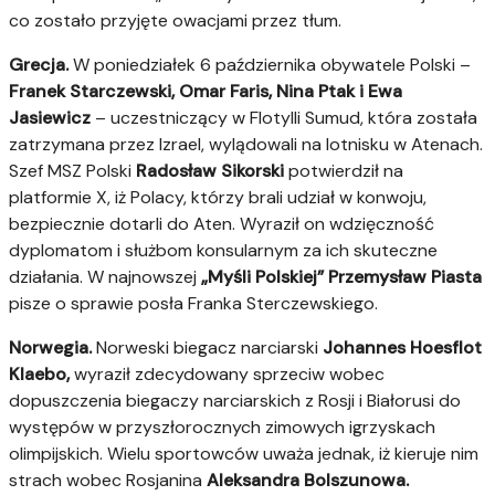
co zostało przyjęte owacjami przez tłum.
Grecja.
W poniedziałek 6 października obywatele Polski –
Franek Starczewski, Omar Faris, Nina Ptak i Ewa
Jasiewicz
– uczestniczący w Flotylli Sumud, która została
zatrzymana przez Izrael, wylądowali na lotnisku w Atenach.
Szef MSZ Polski
Radosław Sikorski
potwierdził na
platformie X, iż Polacy, którzy brali udział w konwoju,
bezpiecznie dotarli do Aten. Wyraził on wdzięczność
dyplomatom i służbom konsularnym za ich skuteczne
działania. W najnowszej
„Myśli Polskiej” Przemysław Piasta
pisze o sprawie posła Franka Sterczewskiego.
Norwegia.
Norweski biegacz narciarski
Johannes Hoesflot
Klaebo,
wyraził zdecydowany sprzeciw wobec
dopuszczenia biegaczy narciarskich z Rosji i Białorusi do
występów w przyszłorocznych zimowych igrzyskach
olimpijskich. Wielu sportowców uważa jednak, iż kieruje nim
strach wobec Rosjanina
Aleksandra Bolszunowa.