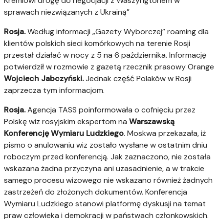
Kremlowi drogę do negocjacji z Waszyngtonem w
sprawach niezwiązanych z Ukrainą”
Rosja.
Według informacji „Gazety Wyborczej” roaming dla
klientów polskich sieci komórkowych na terenie Rosji
przestał działać w nocy z 5 na 6 października. Informację
potwierdził w rozmowie z gazetą rzecznik prasowy Orange
Wojciech Jabczyński.
Jednak część Polaków w Rosji
zaprzecza tym informacjom.
Rosja.
Agencja TASS poinformowała o cofnięciu przez
Polskę wiz rosyjskim ekspertom na
Warszawską
Konferencję Wymiaru Ludzkiego
. Moskwa przekazała, iż
pismo o anulowaniu wiz zostało wysłane w ostatnim dniu
roboczym przed konferencją. Jak zaznaczono, nie została
wskazana żadna przyczyna ani uzasadnienie, a w trakcie
samego procesu wizowego nie wskazano również żadnych
zastrzeżeń do złożonych dokumentów. Konferencja
Wymiaru Ludzkiego stanowi platformę dyskusji na temat
praw człowieka i demokracji w państwach członkowskich.