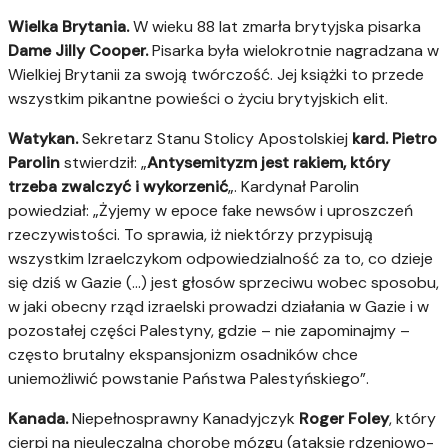
Wielka Brytania.
W wieku 88 lat zmarła brytyjska pisarka
Dame Jilly Cooper.
Pisarka była wielokrotnie nagradzana w
Wielkiej Brytanii za swoją twórczość. Jej książki to przede
wszystkim pikantne powieści o życiu brytyjskich elit.
Watykan.
Sekretarz Stanu Stolicy Apostolskiej
kard. Pietro
Parolin
stwierdził: „
Antysemityzm jest rakiem, który
trzeba zwalczyć i wykorzenić
„. Kardynał Parolin
powiedział: „Żyjemy w epoce fake newsów i uproszczeń
rzeczywistości. To sprawia, iż niektórzy przypisują
wszystkim Izraelczykom odpowiedzialność za to, co dzieje
się dziś w Gazie (…) jest głosów sprzeciwu wobec sposobu,
w jaki obecny rząd izraelski prowadzi działania w Gazie i w
pozostałej części Palestyny, gdzie – nie zapominajmy –
często brutalny ekspansjonizm osadników chce
uniemożliwić powstanie Państwa Palestyńskiego”.
Kanada.
Niepełnosprawny Kanadyjczyk
Roger Foley
, który
cierpi na nieuleczalną chorobę mózgu (ataksję rdzeniowo-