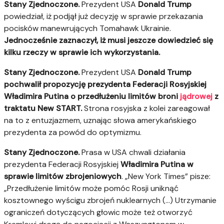
Stany Zjednoczone.
Prezydent USA
Donald Trump
powiedział, iż podjął już decyzję w sprawie przekazania
pocisków manewrujących Tomahawk Ukrainie.
Jednocześnie zaznaczył, iż musi jeszcze dowiedzieć się
kilku rzeczy w sprawie ich wykorzystania.
Stany Zjednoczone.
Prezydent USA
Donald Trump
pochwalił propozycję prezydenta Federacji Rosyjskiej
Władimira Putina
o przedłużeniu limitów broni
jądrowej
z
traktatu New START.
Strona rosyjska z kolei zareagował
na to z entuzjazmem, uznając słowa amerykańskiego
prezydenta za powód do optymizmu.
Stany Zjednoczone.
Prasa w USA chwali działania
prezydenta Federacji Rosyjskiej
Władimira Putina w
sprawie limitów zbrojeniowych
. „New York Times” pisze:
„Przedłużenie limitów może pomóc Rosji uniknąć
kosztownego wyścigu zbrojeń nuklearnych (…) Utrzymanie
ograniczeń dotyczących głowic może też otworzyć