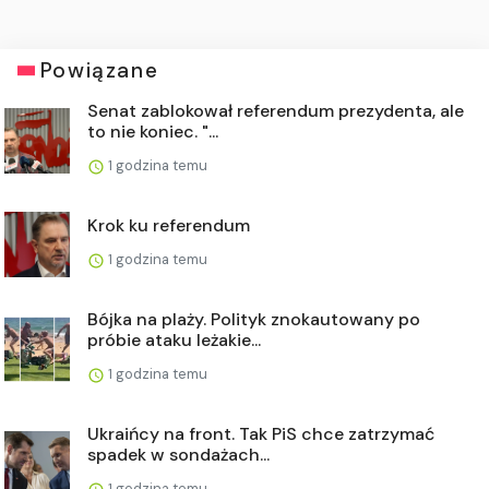
Powiązane
Senat zablokował referendum prezydenta, ale
to nie koniec. "...
1 godzina temu
Krok ku referendum
1 godzina temu
Bójka na plaży. Polityk znokautowany po
próbie ataku leżakie...
1 godzina temu
Ukraińcy na front. Tak PiS chce zatrzymać
spadek w sondażach...
1 godzina temu