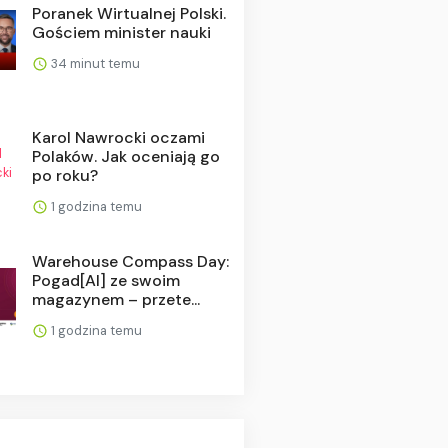
Poranek Wirtualnej Polski.
Gościem minister nauki
34 minut temu
Karol Nawrocki oczami
Polaków. Jak oceniają go
po roku?
1 godzina temu
Warehouse Compass Day:
Pogad[AI] ze swoim
magazynem – przete...
1 godzina temu