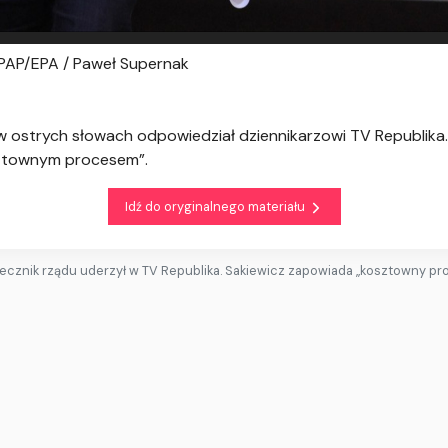
 PAP/EPA / Paweł Supernak
 ostrych słowach odpowiedział dziennikarzowi TV Republika. 
sztownym procesem”.
Idź do oryginalnego materiału
ecznik rządu uderzył w TV Republika. Sakiewicz zapowiada „kosztowny pr