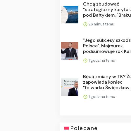
Chcą zbudować
"strategiczny korytar
pod Bałtykiem. "Brakuj.
26 minut temu
"Jego sukcesy szkod
Polsce". Majmurek
podsumowuje rok Karo
1 godzina temu
Będą zmiany w TK? Ż
zapowiada koniec
"folwarku Święczkow..
1 godzina temu
Polecane