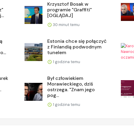
Krzysztof Bosak w
z"
programie "Graffiti"
..
[OGLĄDAJ]
30 minut temu
zą
Estonia chce się połączyć
z Finlandią podwodnym
...
tunelem
1 godzina temu
urek
Był człowiekiem
Morawieckiego, dziś
.
ostrzega. "Znam jego
pog...
1 godzina temu