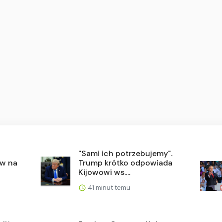
"Sami ich potrzebujemy".
ów na
Trump krótko odpowiada
Kijowowi ws....
41 minut temu