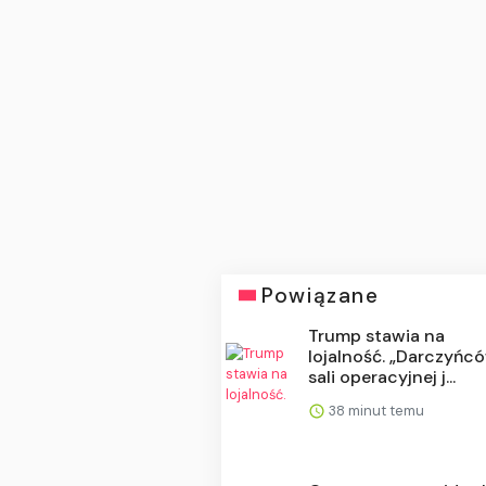
Powiązane
Trump stawia na
lojalność. „Darczyńc
sali operacyjnej j...
38 minut temu