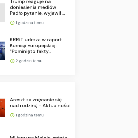
Trump reaguje na
doniesienia mediów.
Padło pytanie, wyjawił ...
1 godzina temu
KRRiT uderza w raport
Komisji Europejskiej.
"Pominięto fakty...
2 godzin temu
Areszt za znęcanie się
nad rodziną - Aktualności
1 godzina temu
Miliony na Malcie, spłata