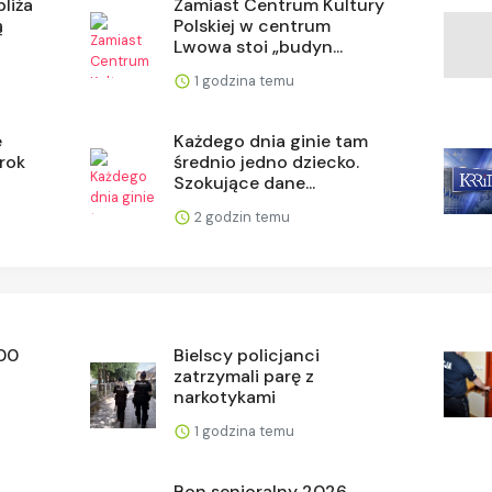
liża
Zamiast Centrum Kultury
ą
Polskiej w centrum
Lwowa stoi „budyn...
1 godzina temu
e
Każdego dnia ginie tam
 rok
średnio jedno dziecko.
Szokujące dane...
2 godzin temu
500
Bielscy policjanci
zatrzymali parę z
narkotykami
1 godzina temu
Bon senioralny 2026.