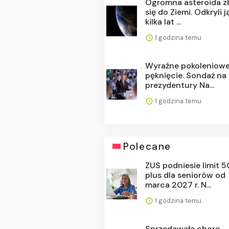
Ogromna asteroida zb
się do Ziemi. Odkryli j
kilka lat ...
1 godzina temu
Wyraźne pokoleniow
pęknięcie. Sondaż na
prezydentury Na...
1 godzina temu
Polecane
ZUS podniesie limit 
plus dla seniorów od
marca 2027 r. N...
1 godzina temu
Sprzedawała chore