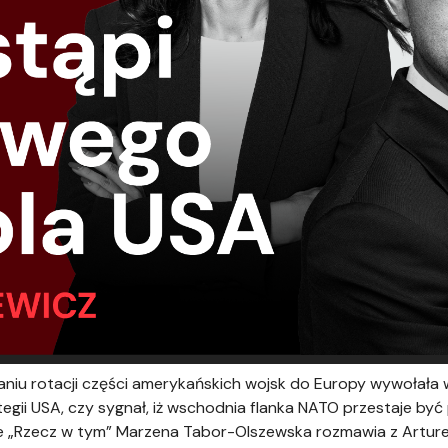
iu rotacji części amerykańskich wojsk do Europy wywołała w
tegii USA, czy sygnał, iż wschodnia flanka NATO przestaje być 
 „Rzecz w tym” Marzena Tabor-Olszewska rozmawia z Arture