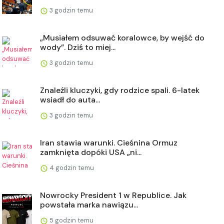
3 godzin temu
„Musiałem odsuwać koralowce, by wejść do
wody”. Dziś to miej...
3 godzin temu
Znaleźli kluczyki, gdy rodzice spali. 6-latek
wsiadł do auta...
3 godzin temu
Iran stawia warunki. Cieśnina Ormuz
zamknięta dopóki USA „ni...
4 godzin temu
Nowrocky President 1 w Republice. Jak
powstała marka nawiązu...
5 godzin temu