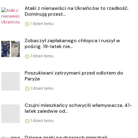
Ataki z nienawiści na Ukraińców to rzadkość.
Dominują przest...
1 dzień temu
Zobaczył zapłakanego chłopca i ruszył w
pościg. 19-latek nie...
1 dzień temu
Poszukiwani zatrzymani przed odlotem do
Paryża
1 dzień temu
Czujni mieszkańcy schwycili włamywacza. 41-
latek zaledwie od...
1 dzień temu
Dziwne znaki na drzwiach mieszkań.