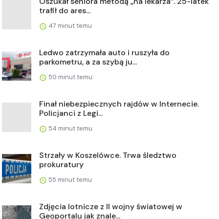
Oszukał seniora metodą „na lekarza”. 25-latek
trafił do ares...
47 minut temu
Ledwo zatrzymała auto i ruszyła do
parkometru, a za szybą ju...
50 minut temu
Finał niebezpiecznych rajdów w Internecie.
Policjanci z Legi...
54 minut temu
Strzały w Koszelówce. Trwa śledztwo
prokuratury
55 minut temu
Zdjęcia lotnicze z II wojny światowej w
Geoportalu jak znale...