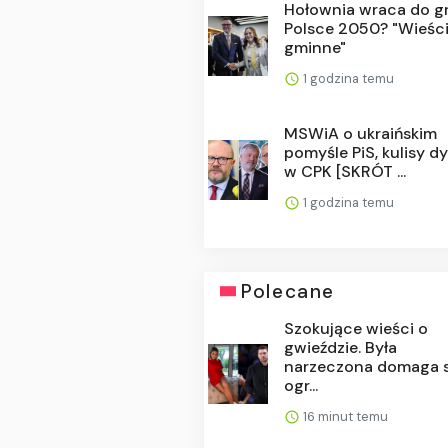
Hołownia wraca do g
Polsce 2050? "Wieśc
gminne"
1 godzina temu
MSWiA o ukraińskim
pomyśle PiS, kulisy dy
w CPK [SKRÓT ...
1 godzina temu
Polecane
Szokujące wieści o
gwieździe. Była
narzeczona domaga s
ogr...
16 minut temu