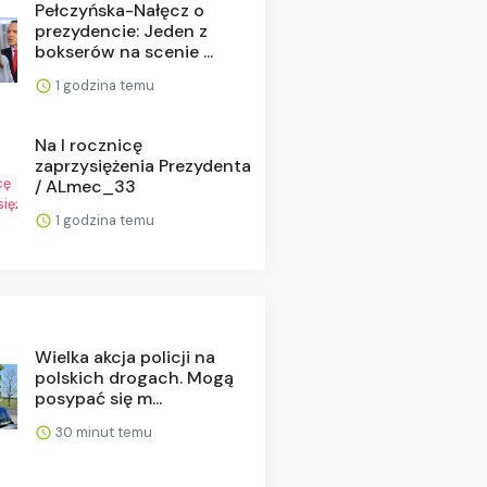
Pełczyńska-Nałęcz o
prezydencie: Jeden z
bokserów na scenie ...
1 godzina temu
Na I rocznicę
zaprzysiężenia Prezydenta
/ ALmec_33
1 godzina temu
Wielka akcja policji na
polskich drogach. Mogą
posypać się m...
30 minut temu