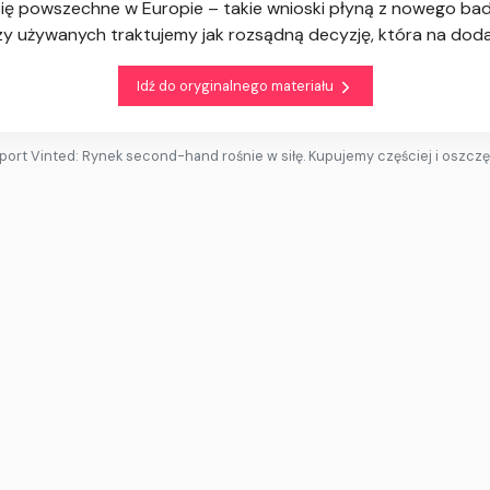
e się powszechne w Europie – takie wnioski płyną z nowego 
zy używanych traktujemy jak rozsądną decyzję, która na doda
Idź do oryginalnego materiału
port Vinted: Rynek second-hand rośnie w siłę. Kupujemy częściej i oszc