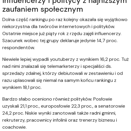
Influencerzy i politycy z najniższym
zaufaniem społecznym
Dolna część rankingu po raz kolejny okazała się wyjątkowo
niekorzystna dla twórców internetowych i polityków.
Ostatnie miejsce już piąty rok z rzędu zajęli influencerzy.
Szacunek wobec tej grupy deklaruje jedynie 14,7 proc.
respondentów.
Niewiele lepiej wypadli youtuberzy z wynikiem 16,2 proc. Tuż
nad nimi znalazali się telemarketerzy i specjaliści ds.
sprzedaży zdalnej, którzy debiutowali w zestawieniu i od
razu uplasowali się niemal na samym końcu rankingu z
wynikiem 18,1 proc.
Bardzo słabo oceniono również polityków. Posłowie
uzyskali 21,1 proc., europosłowie 22,3 proc., a senatorowie
24,2 proc. Niskie wyniki zanotowali także radni gminni,
rekruterzy, pracownicy infolinii oraz trenerzy biznesu i
coachowie.