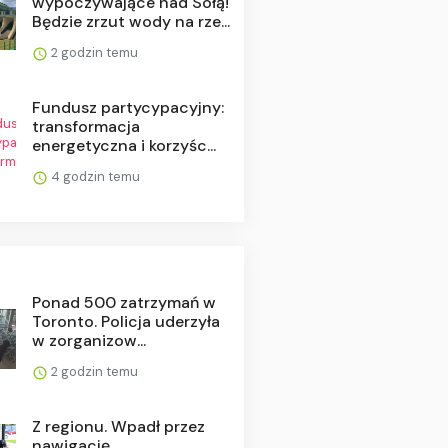
wypoczywające nad Sołą!
Będzie zrzut wody na rze...
2 godzin temu
Fundusz partycypacyjny:
transformacja
energetyczna i korzyśc...
4 godzin temu
Ponad 500 zatrzymań w
Toronto. Policja uderzyła
w zorganizow...
2 godzin temu
Z regionu. Wpadł przez
nawigację