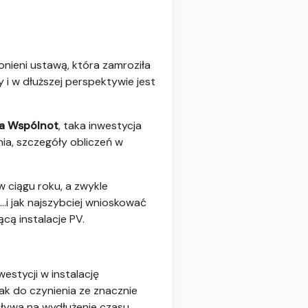
onieni ustawą, która zamroziła
i w dłuższej perspektywie jest
la Wspólnot
, taka inwestycja
ia, szczegóły obliczeń w
 ciągu roku, a zwykle
 …i jak najszybciej wnioskować
cą instalacje PV.
stycji w instalację
k do czynienia ze znacznie
ływa na wydłużenie czasu