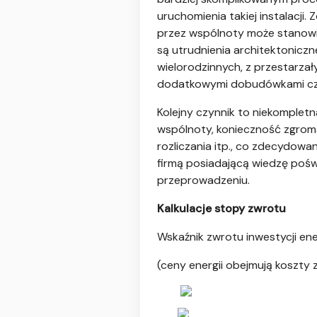
uruchomienia takiej instalacj
przez wspólnoty może stanowi
są utrudnienia architektoniczn
wielorodzinnych, z przestarza
dodatkowymi dobudówkami czy ko
Kolejny czynnik to niekomplet
wspólnoty, konieczność zgroma
rozliczania itp., co zdecydowa
firmą posiadającą wiedzę pośw
przeprowadzeniu.
Kalkulacje stopy zwrotu
Wskaźnik zwrotu inwestycji ener
(ceny energii obejmują koszty