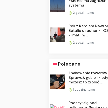
PSE: nie ma zagrożeni
systemu
2 godzin temu
Rok z Karolem Nawro
Batalie o rachunki, OZ
klimat i w...
2 godzin temu
Polecane
Znakowanie rowerów
Sprawdź, gdzie i kied
możesz to zrobić ...
1 godzina temu
Podszył się pod
policjanta. Seniorka z