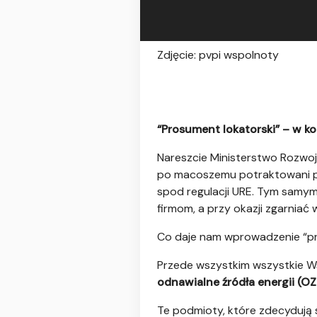
Zdjęcie: pvpi wspolnoty
“Prosument lokatorski” – w k
Nareszcie Ministerstwo Rozwoju
po macoszemu potraktowani pr
spod regulacji URE. Tym samy
firmom, a przy okazji zgarniać
Co daje nam wprowadzenie “p
Przede wszystkim wszystkie Ws
odnawialne źródła energii (OZ
Te podmioty, które zdecydują 