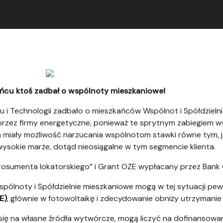
ońcu ktoś zadbał o wspólnoty mieszkaniowe!
 i Technologii zadbało o mieszkańców Wspólnot i Spółdzielni
zez firmy energetyczne, ponieważ te sprytnym zabiegiem wy
m miały możliwość narzucania wspólnotom stawki równe tym,
 wysokie marże, dotąd nieosiągalne w tym segmencie klienta.
rosumenta lokatorskiego” i Grant OZE wypłacany przez Ban
pólnoty i Spółdzielnie mieszkaniowe mogą w tej sytuacji pew
E)
, głównie w fotowoltaikę i zdecydowanie obniży utrzymani
się na własne źródła wytwórcze, mogą liczyć na dofinansowan