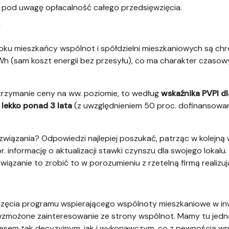
 pod uwagę opłacalność całego przedsięwzięcia.
oku mieszkańcy wspólnot i spółdzielni mieszkaniowych są chr
h (sam koszt energii bez przesyłu), co ma charakter czasowy 
trzymanie ceny na ww. poziomie, to według
wskaźnika PVPI d
 lekko ponad 3 lata
(z uwzględnieniem 50 proc. dofinansowan
wiązania? Odpowiedzi najlepiej poszukać, patrząc w kolejną w
r.
informację o aktualizacji stawki czynszu dla swojego lokalu.
iązanie to zrobić to w porozumieniu z rzetelną firmą realizują
zęcia programu wspierającego wspólnoty mieszkaniowe w inwe
zmożone zainteresowanie ze strony wspólnot. Mamy tu jedna
esem tak decyzyjnym, jak i wykonawczym, co z pewnością wp