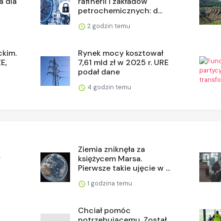
a dla
rafinerii i zakładów
petrochemicznych: d...
2 godzin temu
ckim.
Rynek mocy kosztował
E,
7,61 mld zł w 2025 r. URE
podał dane
4 godzin temu
.
Ziemia zniknęła za
y
księżycem Marsa.
Pierwsze takie ujęcie w ...
1 godzina temu
Chciał pomóc
potrzebującemu. Został