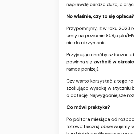
naprawdę bardzo dużo, biorąc
No właśnie, czy to się opłaca?
Przypomnijmy, iż w roku 2023 r
ceny na poziomie 858,5 pln/MW
nie do utrzymania.
Przyjmując choćby sztuczne u
powinna się
zwrócić w okresie
ramce poniżej).
Czy warto korzystać z tego roz
szokująco wysoką w styczniu b
o dotację. Najwygodniejsze rozw
Co mówi praktyka?
Po półtora miesiąca od rozpoc
fotowoltaiczną obserwujemy w
bardziej skomplikowanym proc