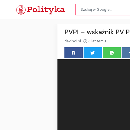
PVPI – wskaźnik PV Pr
davinci.pl
3 lat temu