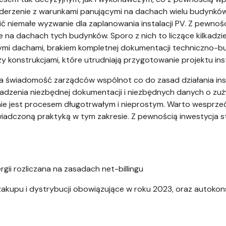
i. Zderzenie z warunkami panującymi na dachach wielu budynk
ć niemałe wyzwanie dla zaplanowania instalacji PV. Z pewn
e na dachach tych budynków. Sporo z nich to liczące kilkadzie
łymi dachami, brakiem kompletnej dokumentacji techniczno-b
nstrukcjami, które utrudniają przygotowanie projektu instal
na świadomość zarządców wspólnot co do zasad działania insta
dzenia niezbędnej dokumentacji i niezbędnych danych o zuży
nie jest procesem długotrwałym i nieprostym. Warto wesprzeć
iadczoną praktyką w tym zakresie. Z pewnością inwestycja st
gii rozliczana na zasadach net-billingu
 zakupu i dystrybucji obowiązujące w roku 2023, oraz autok