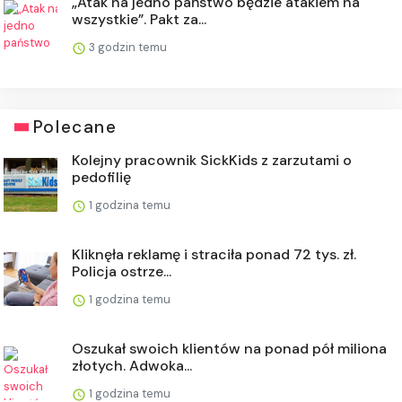
„Atak na jedno państwo będzie atakiem na
wszystkie”. Pakt za...
3 godzin temu
Polecane
Kolejny pracownik SickKids z zarzutami o
pedofilię
1 godzina temu
Kliknęła reklamę i straciła ponad 72 tys. zł.
Policja ostrze...
1 godzina temu
Oszukał swoich klientów na ponad pół miliona
złotych. Adwoka...
1 godzina temu