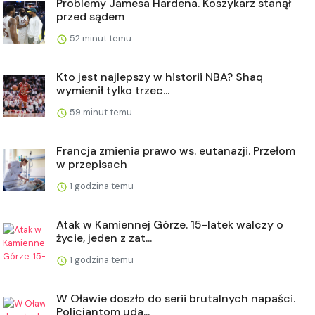
Problemy Jamesa Hardena. Koszykarz stanął
przed sądem
52 minut temu
Kto jest najlepszy w historii NBA? Shaq
wymienił tylko trzec...
59 minut temu
Francja zmienia prawo ws. eutanazji. Przełom
w przepisach
1 godzina temu
Atak w Kamiennej Górze. 15-latek walczy o
życie, jeden z zat...
1 godzina temu
W Oławie doszło do serii brutalnych napaści.
Policjantom uda...