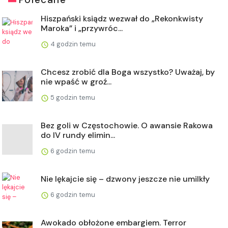
Hiszpański ksiądz wezwał do „Rekonkwisty
Maroka” i „przywróc...
4 godzin temu
Chcesz zrobić dla Boga wszystko? Uważaj, by
nie wpaść w groź...
5 godzin temu
Bez goli w Częstochowie. O awansie Rakowa
do IV rundy elimin...
6 godzin temu
Nie lękajcie się – dzwony jeszcze nie umilkły
6 godzin temu
Awokado obłożone embargiem. Terror