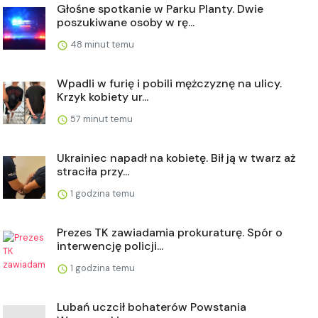
Głośne spotkanie w Parku Planty. Dwie
poszukiwane osoby w rę...
48 minut temu
Wpadli w furię i pobili mężczyznę na ulicy.
Krzyk kobiety ur...
57 minut temu
Ukrainiec napadł na kobietę. Bił ją w twarz aż
straciła przy...
1 godzina temu
Prezes TK zawiadamia prokuraturę. Spór o
interwencję policji...
1 godzina temu
Lubań uczcił bohaterów Powstania