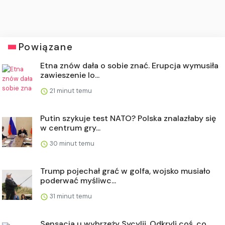
Powiązane
Etna znów dała o sobie znać. Erupcja wymusiła
zawieszenie lo...
21 minut temu
Putin szykuje test NATO? Polska znalazłaby się
w centrum gry...
30 minut temu
Trump pojechał grać w golfa, wojsko musiało
poderwać myśliwc...
31 minut temu
Sensacja u wybrzeży Sycylii. Odkryli coś, co