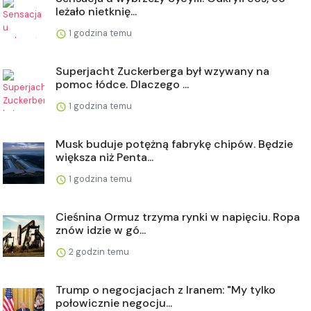
leżało nietknię...
1 godzina temu
Superjacht Zuckerberga był wzywany na
pomoc łódce. Dlaczego ...
1 godzina temu
Musk buduje potężną fabrykę chipów. Będzie
większa niż Penta...
1 godzina temu
Cieśnina Ormuz trzyma rynki w napięciu. Ropa
znów idzie w gó...
2 godzin temu
Trump o negocjacjach z Iranem: "My tylko
połowicznie negocju...