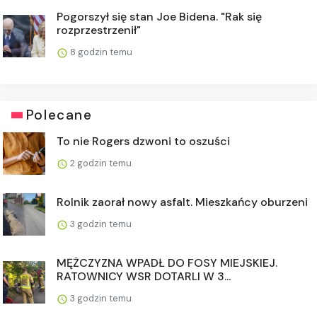
Pogorszył się stan Joe Bidena. "Rak się
rozprzestrzenił"
8 godzin temu
Polecane
To nie Rogers dzwoni to oszuści
2 godzin temu
Rolnik zaorał nowy asfalt. Mieszkańcy oburzeni
3 godzin temu
MĘŻCZYZNA WPADŁ DO FOSY MIEJSKIEJ.
RATOWNICY WSR DOTARLI W 3...
3 godzin temu