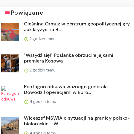
Powiązane
Cieśnina Ormuz w centrum geopolitycznej gry.
Jak kryzys na B...
2 godzin temu
"Wstydź się!" Posłanka obrzuciła jajkami
premiera Kosowa
2 godzin temu
Pentagon odsuwa ważnego generała.
Dowodził operacjami w Euro...
4 godzin temu
Wiceszef MSWiA o sytuacji na granicy polsko-
białoruskiej. „W...
4 godzin temu