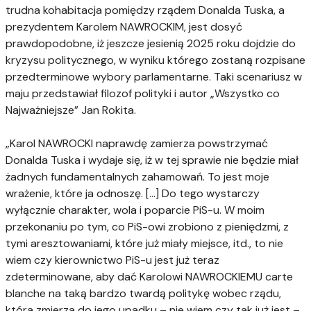
trudna kohabitacja pomiędzy rządem Donalda Tuska, a
prezydentem Karolem NAWROCKIM, jest dosyć
prawdopodobne, iż jeszcze jesienią 2025 roku dojdzie do
kryzysu politycznego, w wyniku którego zostaną rozpisane
przedterminowe wybory parlamentarne. Taki scenariusz w
maju przedstawiał filozof polityki i autor „Wszystko co
Najważniejsze” Jan Rokita.
„Karol NAWROCKI naprawdę zamierza powstrzymać
Donalda Tuska i wydaje się, iż w tej sprawie nie będzie miał
żadnych fundamentalnych zahamowań. To jest moje
wrażenie, które ja odnoszę. […] Do tego wystarczy
wyłącznie charakter, wola i poparcie PiS-u. W moim
przekonaniu po tym, co PiS-owi zrobiono z pieniędzmi, z
tymi aresztowaniami, które już miały miejsce, itd., to nie
wiem czy kierownictwo PiS-u jest już teraz
zdeterminowane, aby dać Karolowi NAWROCKIEMU carte
blanche na taką bardzo twardą politykę wobec rządu,
która zmierza do jego upadku – nie wiem czy tak już jest –