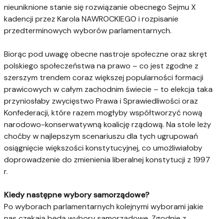
nieuniknione stanie się rozwiązanie obecnego Sejmu X
kadencji przez Karola NAWROCKIEGO i rozpisanie
przedterminowych wyborów parlamentarnych.
Biorąc pod uwagę obecne nastroje społeczne oraz skręt
polskiego społeczeństwa na prawo – co jest zgodne z
szerszym trendem coraz większej popularności formacji
prawicowych w całym zachodnim świecie – to elekcja taka
przyniosłaby zwycięstwo Prawa i Sprawiedliwości oraz
Konfederacji, które razem mogłyby współtworzyć nową
narodowo-konserwatywną koalicję rządową. Na stole leży
choćby w najlepszym scenariuszu dla tych ugrupowań
osiągnięcie większości konstytucyjnej, co umożliwiałoby
doprowadzenie do zmienienia liberalnej konstytucji z 1997
r.
Kiedy następne wybory samorządowe?
Po wyborach parlamentarnych kolejnymi wyborami jakie
nas czekają będą wybory samorządowe. Zgodnie z