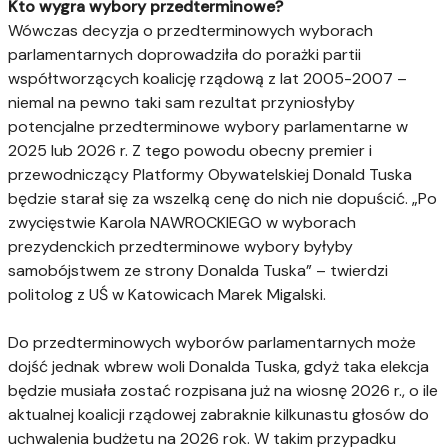
Kto wygra wybory przedterminowe?
Wówczas decyzja o przedterminowych wyborach
parlamentarnych doprowadziła do porażki partii
współtworzących koalicję rządową z lat 2005-2007 –
niemal na pewno taki sam rezultat przyniosłyby
potencjalne przedterminowe wybory parlamentarne w
2025 lub 2026 r. Z tego powodu obecny premier i
przewodniczący Platformy Obywatelskiej Donald Tuska
będzie starał się za wszelką cenę do nich nie dopuścić. „Po
zwycięstwie Karola NAWROCKIEGO w wyborach
prezydenckich przedterminowe wybory byłyby
samobójstwem ze strony Donalda Tuska” – twierdzi
politolog z UŚ w Katowicach Marek Migalski.
Do przedterminowych wyborów parlamentarnych może
dojść jednak wbrew woli Donalda Tuska, gdyż taka elekcja
będzie musiała zostać rozpisana już na wiosnę 2026 r., o ile
aktualnej koalicji rządowej zabraknie kilkunastu głosów do
uchwalenia budżetu na 2026 rok. W takim przypadku