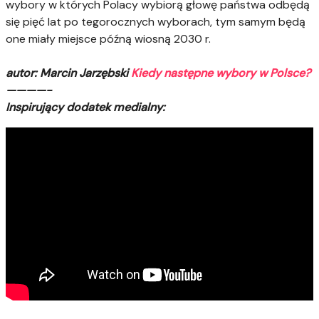
wybory w których Polacy wybiorą głowę państwa odbędą
się pięć lat po tegorocznych wyborach, tym samym będą
one miały miejsce późną wiosną 2030 r.
autor: Marcin Jarzębski
Kiedy następne wybory w Polsce?
————-
Inspirujący dodatek medialny: