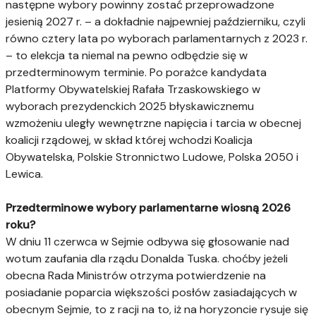
następne wybory powinny zostać przeprowadzone
jesienią 2027 r. – a dokładnie najpewniej październiku, czyli
równo cztery lata po wyborach parlamentarnych z 2023 r.
– to elekcja ta niemal na pewno odbędzie się w
przedterminowym terminie. Po porażce kandydata
Platformy Obywatelskiej Rafała Trzaskowskiego w
wyborach prezydenckich 2025 błyskawicznemu
wzmożeniu uległy wewnętrzne napięcia i tarcia w obecnej
koalicji rządowej, w skład której wchodzi Koalicja
Obywatelska, Polskie Stronnictwo Ludowe, Polska 2050 i
Lewica.
Przedterminowe wybory parlamentarne wiosną 2026
roku?
W dniu 11 czerwca w Sejmie odbywa się głosowanie nad
wotum zaufania dla rządu Donalda Tuska. choćby jeżeli
obecna Rada Ministrów otrzyma potwierdzenie na
posiadanie poparcia większości posłów zasiadających w
obecnym Sejmie, to z racji na to, iż na horyzoncie rysuje się