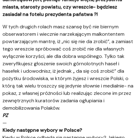
miasta, starosty powiatu, czy wreszcie- będziesz
zasiadał na fotelu prezydenta państwa ?!
W tych drugich rolach masz szansę być nie biernym
obserwatorem i wiecznie narzekającym malkontentem
powtarzającym mantrę, iż „nic się nie da zrobić”, a zamiast
tego wreszcie spróbować coś zrobić nie dla własnych
wyłącznie korzyści, ale dla dobra wspólnego. Tylko tak
zweryfikujesz głoszenie swoich górnolotnych haseł i
hasełek i udowodnisz, iż jednak „ da się coś zrobić” dla
pożytku środowiska, w którym żyjesz i wreszcie Polski, o
którą tak wielu troszczy się jedynie słownie i medialnie- na
pokaz, z własnej próżności lub realizując zlecone im przez
zewnętrznych kuratorów zadania ogłupiania i
demobilizowania Polaków.
PZ
—
Kiedy następne wybory w Polsce?
Kiedy w Polsce odbędą się następne wybory? Jakiego