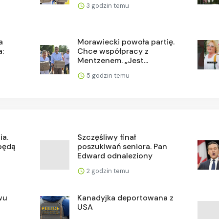
3 godzin temu
a
Morawiecki powoła partię.
a:
Chce współpracy z
Mentzenem. „Jest...
5 godzin temu
ia.
Szczęśliwy finał
 będą
poszukiwań seniora. Pan
Edward odnaleziony
2 godzin temu
wu
Kanadyjka deportowana z
USA