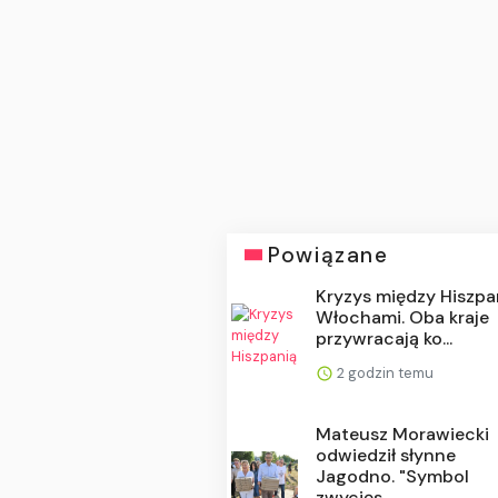
Powiązane
Kryzys między Hiszpa
Włochami. Oba kraje
przywracają ko...
2 godzin temu
Mateusz Morawiecki
odwiedził słynne
Jagodno. "Symbol
zwycięs...