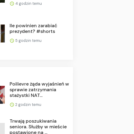
4 godzin temu
Ile powinien zarabiać
prezydent? #shorts
5 godzin temu
Poilievre żąda wyjaśnień w
sprawie zatrzymania
stażystki NAT...
2 godzin temu
Trwają poszukiwania
seniora. Służby w mieście
postawione na ...