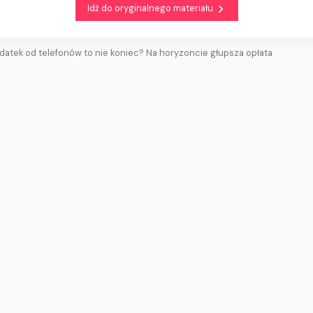
Idź do oryginalnego materiału
datek od telefonów to nie koniec? Na horyzoncie głupsza opłata