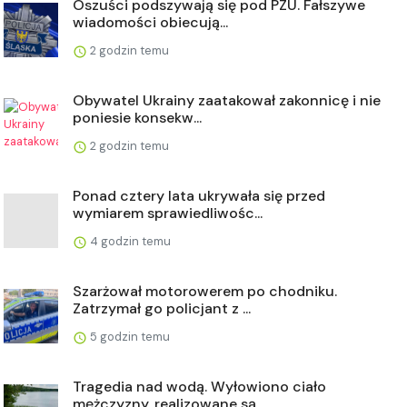
Oszuści podszywają się pod PZU. Fałszywe
wiadomości obiecują...
2 godzin temu
Obywatel Ukrainy zaatakował zakonnicę i nie
poniesie konsekw...
2 godzin temu
Ponad cztery lata ukrywała się przed
wymiarem sprawiedliwośc...
4 godzin temu
Szarżował motorowerem po chodniku.
Zatrzymał go policjant z ...
5 godzin temu
Tragedia nad wodą. Wyłowiono ciało
mężczyzny, realizowane są...