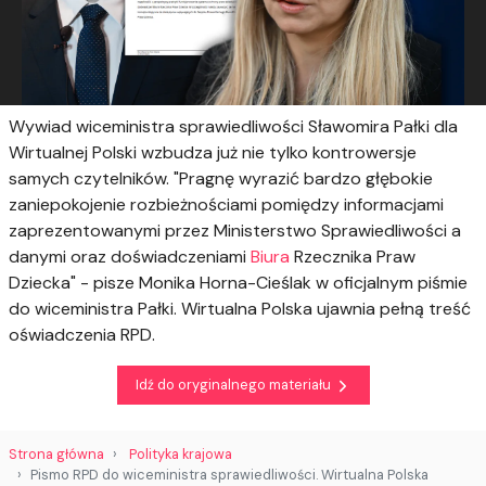
Wywiad wiceministra sprawiedliwości Sławomira Pałki dla
Wirtualnej Polski wzbudza już nie tylko kontrowersje
samych czytelników. "Pragnę wyrazić bardzo głębokie
zaniepokojenie rozbieżnościami pomiędzy informacjami
zaprezentowanymi przez Ministerstwo Sprawiedliwości a
danymi oraz doświadczeniami
Biura
Rzecznika Praw
Dziecka" - pisze Monika Horna-Cieślak w oficjalnym piśmie
do wiceministra Pałki. Wirtualna Polska ujawnia pełną treść
oświadczenia RPD.
Idź do oryginalnego materiału
Strona główna
Polityka krajowa
Pismo RPD do wiceministra sprawiedliwości. Wirtualna Polska