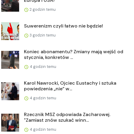
Europa i USA?
2 godzin temu
Suwerenizm czyli łatwo nie będzie!
3 godzin temu
Koniec abonamentu? Zmiany mają wejść od
stycznia, konkretów ...
4 godzin temu
Karol Nawrocki, Ojciec Eustachy i sztuka
powiedzenia „nie” w...
4 godzin temu
Rzecznik MSZ odpowiada Zacharowej.
"Zamiast znów szukać winn...
4 godzin temu