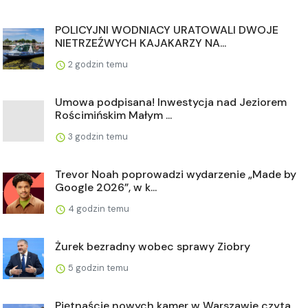
POLICYJNI WODNIACY URATOWALI DWOJE
NIETRZEŹWYCH KAJAKARZY NA...
2 godzin temu
Umowa podpisana! Inwestycja nad Jeziorem
Rościmińskim Małym ...
3 godzin temu
Trevor Noah poprowadzi wydarzenie „Made by
Google 2026”, w k...
4 godzin temu
Żurek bezradny wobec sprawy Ziobry
5 godzin temu
Piętnaście nowych kamer w Warszawie czyta