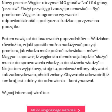
Nowy premier Węgier otrzymał 140 głosów "za" i 54 głosy
"przeciw". Złożył przysięgę i zaczął przemawiać. – Być
premierem Węgier to ogromne wyzwanie i
odpowiedzialność – polityczna i ludzka – przyznał na
początku.
Potem nawiązał do losu swoich poprzedników. – Widziałem
również to, w jaki sposób można nadużywać pozycji
premiera, jak władza może pożreć człowieka – mówił
Magyar i zapewnił, iż węgierska demokracja będzie "służyć
mu nie do sprawowania władzy, a do służenia władzy". –
Nie jestem wyjątkowy, stoję tu, ponieważ miliony obywateli
tak zadecydowało, chcieli zmiany. Obywatele udowodnili, iż
ten kraj jest zdolny do odnowienia – kontynuował.
Więcej informacji wkrótce.
Idź do oryginalnego materiału