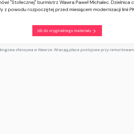
 mówi "Stołecznej" burmistrz Wawra Paweł Michalec. Dzielnic
kły z powodu rozpoczętej przed miesiącem modernizacji linii
Idź do oryginalnego materiału
kingowa ofensywa w Wawrze. Wracają place postojowe przy remontowanej