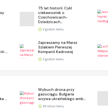
75 lat historii. Cykl
isy
ciekawostek o
.
Czechowicach-
Dziedzicach...
2 godzin temu
Zapraszamy na Marsz
Szlakiem Pierwszej
i ...
Kompanii Kadrowej
3 godzin temu
Wybuch drona przy
gazociągu. Bułgaria
a ...
wzywa ukraińskiego amb...
36 minut temu