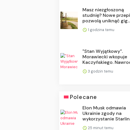
Masz niezgłoszoną
studnię? Nowe przep
pozwolą uniknąć gig..
1 godzina temu
"Stan Wyjątkowy".
Morawiecki wkopuje
Kaczyńskiego. Nawrock
3 godzin temu
Polecane
Elon Musk odmawia
Ukrainie zgody na
wykorzystanie Starlink
25 minut temu