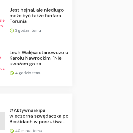
Jest hejnał, ale niedługo
może być także fanfara
Torunia
3 godzin temu
Lech Wałęsa stanowczo o
Karolu Nawrockim. "Nie
uważam go za ...
4 godzin temu
#AktywnaEkipa:
wieczorna szwędaczka po
Beskidach w poszukiwa...
40 minut temu