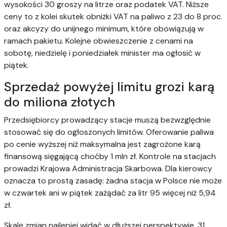
wysokości 30 groszy na litrze oraz podatek VAT. Niższe
ceny to z kolei skutek obniżki VAT na paliwo z 23 do 8 proc.
oraz akcyzy do unijnego minimum, które obowiązują w
ramach pakietu. Kolejne obwieszczenie z cenami na
sobotę, niedzielę i poniedziałek minister ma ogłosić w
piątek.
Sprzedaż powyżej limitu grozi karą
do miliona złotych
Przedsiębiorcy prowadzący stacje muszą bezwzględnie
stosować się do ogłoszonych limitów. Oferowanie paliwa
po cenie wyższej niż maksymalna jest zagrożone karą
finansową sięgającą choćby 1 mln zł. Kontrole na stacjach
prowadzi Krajowa Administracja Skarbowa. Dla kierowcy
oznacza to prostą zasadę: żadna stacja w Polsce nie może
w czwartek ani w piątek zażądać za litr 95 więcej niż 5,94
zł.
Skalę zmian najlepiej widać w dłuższej perspektywie. 31