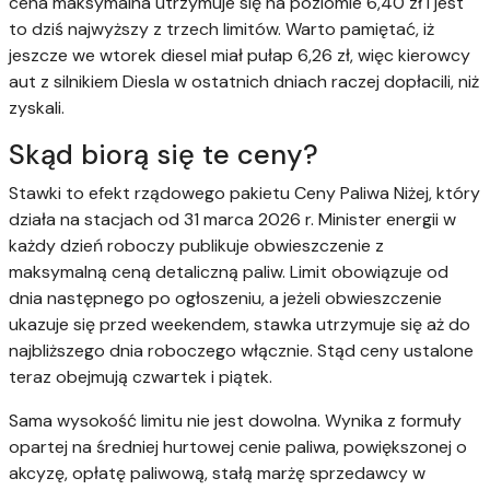
cena maksymalna utrzymuje się na poziomie 6,40 zł i jest
to dziś najwyższy z trzech limitów. Warto pamiętać, iż
jeszcze we wtorek diesel miał pułap 6,26 zł, więc kierowcy
aut z silnikiem Diesla w ostatnich dniach raczej dopłacili, niż
zyskali.
Skąd biorą się te ceny?
Stawki to efekt rządowego pakietu Ceny Paliwa Niżej, który
działa na stacjach od 31 marca 2026 r. Minister energii w
każdy dzień roboczy publikuje obwieszczenie z
maksymalną ceną detaliczną paliw. Limit obowiązuje od
dnia następnego po ogłoszeniu, a jeżeli obwieszczenie
ukazuje się przed weekendem, stawka utrzymuje się aż do
najbliższego dnia roboczego włącznie. Stąd ceny ustalone
teraz obejmują czwartek i piątek.
Sama wysokość limitu nie jest dowolna. Wynika z formuły
opartej na średniej hurtowej cenie paliwa, powiększonej o
akcyzę, opłatę paliwową, stałą marżę sprzedawcy w