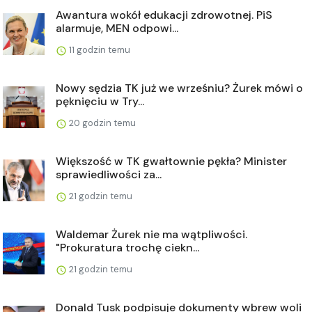
Awantura wokół edukacji zdrowotnej. PiS
alarmuje, MEN odpowi...
11 godzin temu
Nowy sędzia TK już we wrześniu? Żurek mówi o
pęknięciu w Try...
20 godzin temu
Większość w TK gwałtownie pękła? Minister
sprawiedliwości za...
21 godzin temu
Waldemar Żurek nie ma wątpliwości.
"Prokuratura trochę ciekn...
21 godzin temu
Donald Tusk podpisuje dokumenty wbrew woli