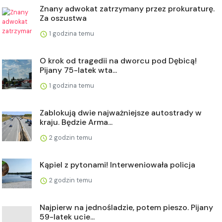
Znany adwokat zatrzymany przez prokuraturę.
Za oszustwa
1 godzina temu
O krok od tragedii na dworcu pod Dębicą!
Pijany 75-latek wta...
1 godzina temu
Zablokują dwie najważniejsze autostrady w
kraju. Będzie Arma...
2 godzin temu
Kąpiel z pytonami! Interweniowała policja
2 godzin temu
Najpierw na jednośladzie, potem pieszo. Pijany
59-latek ucie...