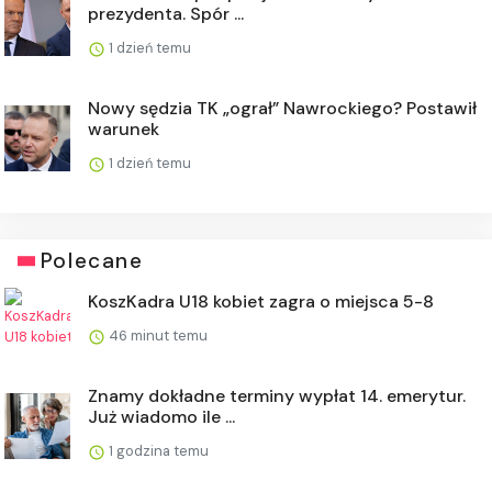
prezydenta. Spór ...
1 dzień temu
Nowy sędzia TK „ograł” Nawrockiego? Postawił
warunek
1 dzień temu
Polecane
KoszKadra U18 kobiet zagra o miejsca 5-8
46 minut temu
Znamy dokładne terminy wypłat 14. emerytur.
Już wiadomo ile ...
1 godzina temu