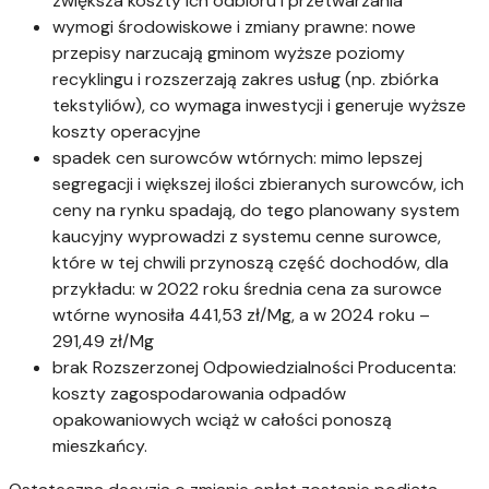
zwiększa koszty ich odbioru i przetwarzania
wymogi środowiskowe i zmiany prawne: nowe
przepisy narzucają gminom wyższe poziomy
recyklingu i rozszerzają zakres usług (np. zbiórka
tekstyliów), co wymaga inwestycji i generuje wyższe
koszty operacyjne
spadek cen surowców wtórnych: mimo lepszej
segregacji i większej ilości zbieranych surowców, ich
ceny na rynku spadają, do tego planowany system
kaucyjny wyprowadzi z systemu cenne surowce,
które w tej chwili przynoszą część dochodów, dla
przykładu: w 2022 roku średnia cena za surowce
wtórne wynosiła 441,53 zł/Mg, a w 2024 roku –
291,49 zł/Mg
brak Rozszerzonej Odpowiedzialności Producenta:
koszty zagospodarowania odpadów
opakowaniowych wciąż w całości ponoszą
mieszkańcy.