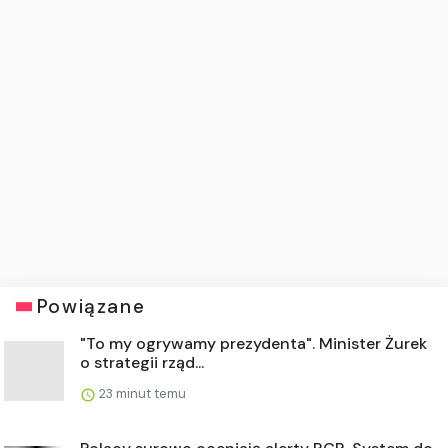
Powiązane
"To my ogrywamy prezydenta". Minister Żurek
o strategii rząd...
23 minut temu