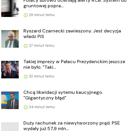
Polacy surowo oceniają alerty RCB. System do
gruntowej popra...
26 minut temu
Ryszard Czarnecki zawieszony. Jest decyzja
władz PiS
27 minut temu
Takiej imprezy w Pałacu Prezydenckim jeszcze
nie było. "Taki...
32 minut temu
Chcą likwidacji sytemu kaucyjnego.
"Gigantyczny błąd"
34 minut temu
Duży rachunek za niewytworzony prąd. PSE
wydały już 57,9 mln...