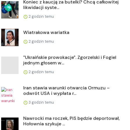
Koniec z kaucją za butelki? Chcą całkowitej
likwidacji syste...
2 godzin temu
Wiatrakowa wariatka
2 godzin temu
"Ukraińskie prowokacje". Zgorzelski i Fogiel
jednym głosem w...
2 godzin temu
Iran stawia warunki otwarcia Ormuzu –
odwrót USA i wypłata r...
3 godzin temu
Nawrocki ma roczek, PiS będzie deportował,
Hołownia szykuje ...