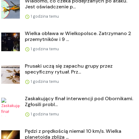
Wiadomo, co czeka podejrzanych po ataku.
Jest oświadczenie p...
1 godzina temu
Wielka obława w Wielkopolsce. Zatrzymano 2
przemytników i 9 ...
1 godzina temu
Prusaki uczą się zapachu grupy przez
specyficzny rytuał. Prz...
1 godzina temu
Zaskakujący finał interwencji pod Obornikami.
Zgłosili probl...
1 godzina temu
Pędzi z prędkością niemal 10 km/s. Wielka
planetoida zbliża ...