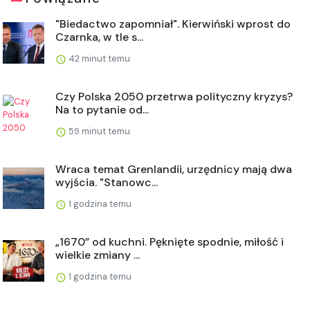
"Biedactwo zapomniał". Kierwiński wprost do
Czarnka, w tle s...
42 minut temu
Czy Polska 2050 przetrwa polityczny kryzys?
Na to pytanie od...
59 minut temu
Wraca temat Grenlandii, urzędnicy mają dwa
wyjścia. "Stanowc...
1 godzina temu
„1670” od kuchni. Pęknięte spodnie, miłość i
wielkie zmiany ...
1 godzina temu