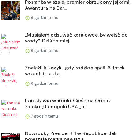
Posłanka w szale, premier obrzucony jajkami.
Awantura na Bał...
6 godzin temu
„Musiałem odsuwać koralowce, by wejść do
wody”. Dziś to miej...
6 godzin temu
Znaleźli kluczyki, gdy rodzice spali. 6-latek
wsiadł do auta...
6 godzin temu
Iran stawia warunki. Cieśnina Ormuz
zamknięta dopóki USA „ni...
7 godzin temu
Nowrocky President 1 w Republice. Jak
powstała marka nawiązu...