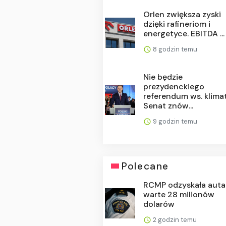
Orlen zwiększa zyski
dzięki rafineriom i
energetyce. EBITDA ...
8 godzin temu
Nie będzie
prezydenckiego
referendum ws. klima
Senat znów...
9 godzin temu
Polecane
RCMP odzyskała auta
warte 28 milionów
dolarów
2 godzin temu