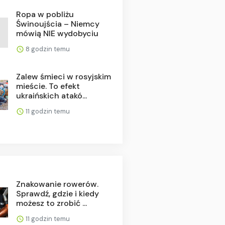
Ropa w pobliżu
Świnoujścia – Niemcy
mówią NIE wydobyciu
8 godzin temu
Zalew śmieci w rosyjskim
mieście. To efekt
ukraińskich atakó...
11 godzin temu
Znakowanie rowerów.
Sprawdź, gdzie i kiedy
możesz to zrobić ...
11 godzin temu