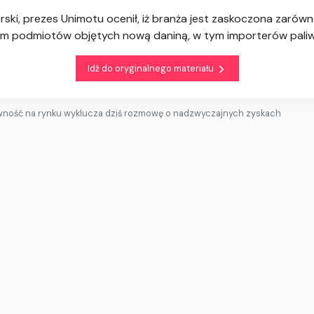
orski, prezes Unimotu ocenił, iż branża jest zaskoczona zaró
esem podmiotów objętych nową daniną, w tym importerów paliw
Idź do oryginalnego materiału
ność na rynku wyklucza dziś rozmowę o nadzwyczajnych zyskach