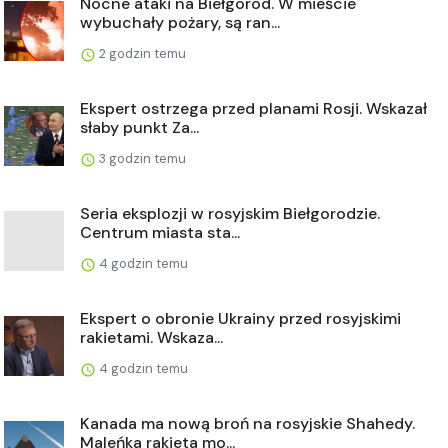
Nocne ataki na Biełgorod. W mieście
wybuchały pożary, są ran...
2 godzin temu
Ekspert ostrzega przed planami Rosji. Wskazał
słaby punkt Za...
3 godzin temu
Seria eksplozji w rosyjskim Biełgorodzie.
Centrum miasta sta...
4 godzin temu
Ekspert o obronie Ukrainy przed rosyjskimi
rakietami. Wskaza...
4 godzin temu
Kanada ma nową broń na rosyjskie Shahedy.
Maleńka rakieta mo...