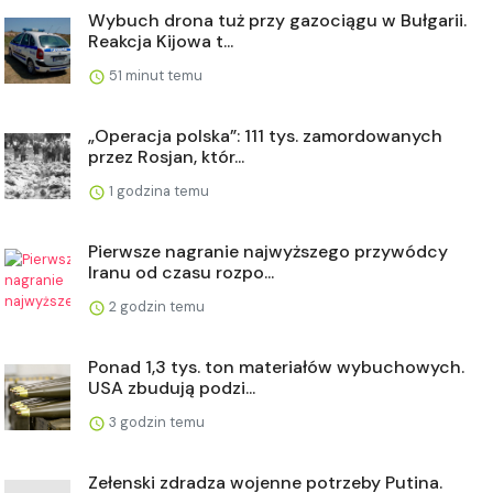
Wybuch drona tuż przy gazociągu w Bułgarii.
Reakcja Kijowa t...
51 minut temu
„Operacja polska”: 111 tys. zamordowanych
przez Rosjan, któr...
1 godzina temu
Pierwsze nagranie najwyższego przywódcy
Iranu od czasu rozpo...
2 godzin temu
Ponad 1,3 tys. ton materiałów wybuchowych.
USA zbudują podzi...
3 godzin temu
Zełenski zdradza wojenne potrzeby Putina.