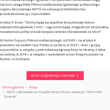
zwrócić uwagę Rady Północnoatlantyckiej (głównego politycznego
organu decyzyjnego NATO) na sytuację problematyczną i
przedyskutować ją z sojusznikami.
Artykuł 4. brzmi: "Strony będą się wspólnie konsultowały, ilekroć -
zdaniem którejkolwiek z nich - zagrożone będą: integralność terytorialna,
niezależność polityczna lub bezpieczeństwo którejkolwiek ze Stron".
W historii Sojuszu Północnoatlantyckiego, od 1949 r., na artykuł 4.
powołano się siedem razy. Polska uczyniła to w 2022 r., wraz z grupą
sojuszników, w związku z pełnoskalową agresją Rosji na Ukrainę, a także
wcześniej, w 2014 r., w związku z wywołanym przez Rosję kryzysem na
Krymie i w Donbasie.
Idź do oryginalnego materiału
Strona główna
Rosja
NATO odpowiada na rosyjskie drony. Rusza operacja "Wschodni
Strażnik"