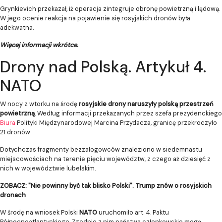
Grynkievich przekazał, iż operacja zintegruje obronę powietrzną i lądową.
W jego ocenie reakcja na pojawienie się rosyjskich dronów była
adekwatna.
Więcej informacji wkrótce.
Drony nad Polską. Artykuł 4.
NATO
W nocy z wtorku na środę
rosyjskie drony naruszyły polską przestrzeń
powietrzną
. Według informacji przekazanych przez szefa prezydenckiego
Biura
Polityki Międzynarodowej Marcina Przydacza, granicę przekroczyło
21 dronów.
Dotychczas fragmenty bezzałogowców znaleziono w siedemnastu
miejscowościach na terenie pięciu województw, z czego aż dziesięć z
nich w województwie lubelskim.
ZOBACZ: "Nie powinny być tak blisko Polski". Trump znów o rosyjskich
dronach
W środę na wniosek Polski
NATO
uruchomiło art. 4. Paktu
Północnoatlantyckiego. Zgodnie z nim państwa członkowskie mogą