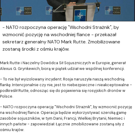
- NATO rozpoczyna operację "Wschodni Strażnik", by
wzmocnić pozycję na wschodniej flance - przekazał
sekretarz generalny NATO Mark Rutte. Zmobilizowane
zostaną środki z ośmiu krajów.
Mark Rutte i Naczelny Dowódca Sił Sojuszniczych w Europie, generał
Alexus G. Grynkewich, biorą w piątek udział we wspólnej konferencji.
- To nie był wyizolowany incydent. Rosja naruszyła naszą wschodnią
flankę. Intencjonalnie czy nie, jest to niebezpieczne i nieakceptowalne -
podkreślił Rutte, odnosząc się do pojawienia się rosyjskich dronów w
Polsce.
- NATO rozpoczyna operację "Wschodni Strażnik", by wzmocnić pozycję
na wschodniej flance. Operacja będzie wykorzystywać szeroką gamę
zasobów sojuszników, w tym Danii, Francji, Wielkiej Brytanii, Niemiec i
innych państw - zapowiedział. Łącznie zmobilizowane zostaną siły z
ośmiu krajów.