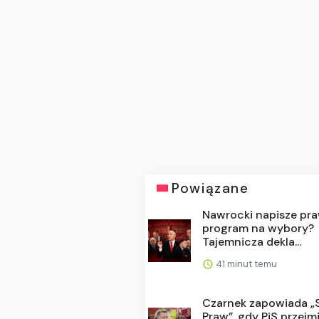
Powiązane
Nawrocki napisze pr
program na wybory?
Tajemnicza dekla...
41 minut temu
Czarnek zapowiada „
Praw”, gdy PiS przejm