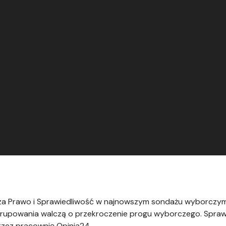
dza Prawo i Sprawiedliwość w najnowszym sondażu wyborczym
ugrupowania walczą o przekroczenie progu wyborczego. Spra
zez pracownię Opinia24.