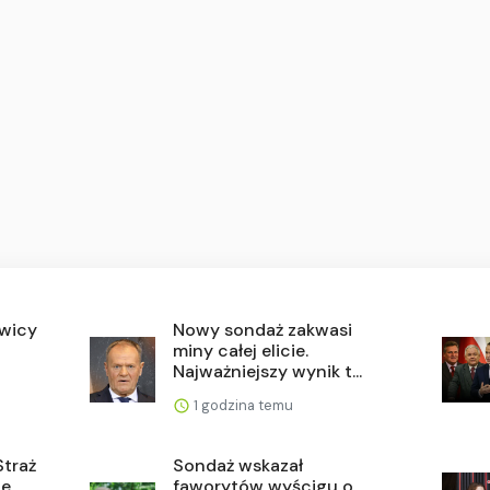
awicy
Nowy sondaż zakwasi
miny całej elicie.
Najważniejszy wynik t...
1 godzina temu
Straż
Sondaż wskazał
ie
faworytów wyścigu o