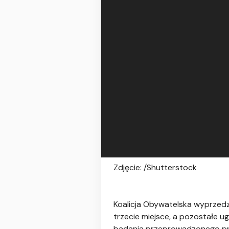
Zdjęcie: /Shutterstock
​Koalicja Obywatelska wyprze
trzecie miejsce, a pozostałe 
badania przeprowadzonego pr