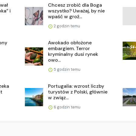
zwał
Chcesz zrobić dla Boga
ka” i
wszystko? Uważaj, by nie
wpaść w groź...
2 godzin temu
wony
Awokado obłożone
embargiem. Terror
kryminalny dusi rynek
owo...
5 godzin temu
zeka
Portugalia: wzrost liczby
t
turystów z Polski, głównie
w związ...
6 godzin temu