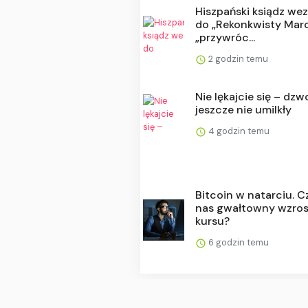
Hiszpański ksiądz we
do „Rekonkwisty Maro
„przywróc...
2 godzin temu
Nie lękajcie się – dz
jeszcze nie umilkły
4 godzin temu
Bitcoin w natarciu. C
nas gwałtowny wzros
kursu?
6 godzin temu