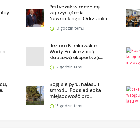
Prztyczek w rocznicę
znicy
zaprzysiężenia
Nawrockiego. Odrzucili i...
10 godzin temu
Jezioro Klimkowskie.
sie
Wody Polskie zlecą
kluczową ekspertyzę....
12 godzin temu
du,
Boją się pyłu, hałasu i
e.
smrodu. Podsiedlecka
miejscowość pro...
13 godzin temu