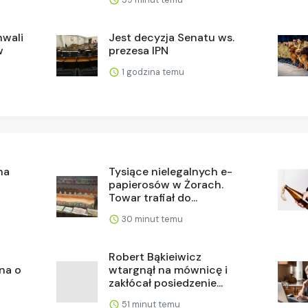
hwali
Jest decyzja Senatu ws.
w
prezesa IPN
1 godzina temu
na
Tysiące nielegalnych e-
papierosów w Żorach.
Towar trafiał do...
30 minut temu
Robert Bąkieiwicz
na o
wtargnął na mównicę i
zakłócał posiedzenie...
51 minut temu