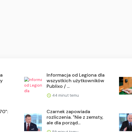
wa
Informacja od Legiona dla
my
wszystkich użytkowników
Publixo / ...
44 minut temu
70":
Czarnek zapowiada
rozliczenia. "Nie z zemsty,
ale dla porząd...
59 minut temu