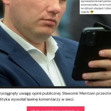
ciągnęły uwagę opinii publicznej. Sławomir Mentzen przechwala 
olityka wywołał lawinę komentarzy w sieci.
Idź do oryginalnego materiału