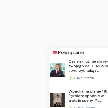
Powiązane
Czarnek już nie ukry
swojego celu. "Musi
stworzyć taką r...
33 minut temu
Wpadka na planie "16
Pęknięte spodnie w
trakcie sceny #s...
44 minut temu