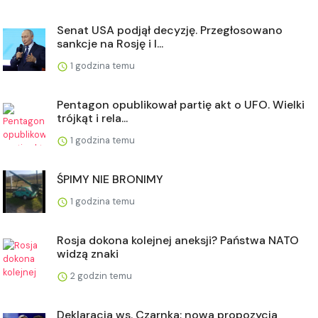
Senat USA podjął decyzję. Przegłosowano
sankcje na Rosję i I...
1 godzina temu
Pentagon opublikował partię akt o UFO. Wielki
trójkąt i rela...
1 godzina temu
ŚPIMY NIE BRONIMY
1 godzina temu
Rosja dokona kolejnej aneksji? Państwa NATO
widzą znaki
2 godzin temu
Deklaracja ws. Czarnka; nowa propozycja