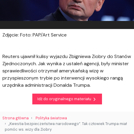
Zdjęcie: Foto: PAP/Art Service
Reuters ujawnił kulisy wyjazdu Zbigniewa Ziobry do Stanów
Zjednoczonych. Jak wynika z ustaleń agencji, były minister
sprawiedliwości otrzymał amerykańską wizę w
przyspieszonym trybie po interwencji wysokiego rangą
urzędnika administracji Donalda Trumpa.
Idź do oryginalnego materiału
Strona główna
Polityka światowa
„Kwestia bezpieczeństwa narodowego”. Tak człowiek Trumpa miał
pomóc ws. wizy dla Ziobry