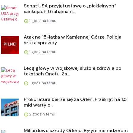
Senat USA przyjął ustawę o „piekielnych”
sankcjach Grahama n...
1 godzina temu
Atak na 15-latka w Kamiennej Górze. Policja
szuka sprawcy
1 godzina temu
Lecą głowy w wojskowej służbie zdrowia po
tekstach Onetu. Za...
1 godzina temu
Prokuratura bierze się za Orlen. Przekręt na 1,5
mld warty c...
2 godzin temu
Miliardowe szkody Orlenu. Byłym menadżerom